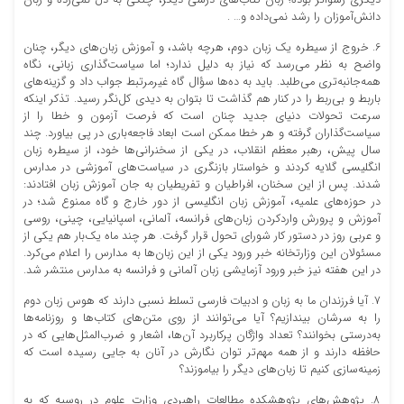
دیگری رسواتر بوده؛ زبان کتاب‌های درسی دیگر، چنگی به دل نمی‌زده و زبان
دانش‌آموزان را رشد نمی‌داده و… .
6. خروج از سیطره یک زبان دوم، هرچه باشد، و آموزش زبان‌های دیگر، چنان
واضح به نظر می‌رسد که نیاز به دلیل ندارد؛ اما سیاست‌گذاری زبانی، نگاه
همه‌جانبه‌تری می‌طلبد. باید به ده‌ها سؤال گاه غیرمرتبط جواب داد و گزینه‌های
باربط و بی‌ربط را در کنار هم گذاشت تا بتوان به دیدی کل‌نگر رسید. تذکر اینکه
سرعت تحولات دنیای جدید چنان است که فرصت آزمون و خطا را از
سیاست‌گذاران گرفته و هر خطا ممکن است ابعاد فاجعه‌باری در پی بیاورد. چند
سال پیش، رهبر معظم انقلاب، در یکی از سخنرانی‌ها خود، از سیطره زبان
انگلیسی گلایه کردند و خواستار بازنگری در سیاست‌های آموزشی در مدارس
شدند. پس از این سخنان، افراطیان و تفریطیان به جان آموزش زبان افتادند:
در حوزه‌های علمیه، آموزش زبان انگلیسی از دور خارج و گاه ممنوع شد؛ در
آموزش و پرورش واردکردن زبان‌های فرانسه، آلمانی، اسپانیایی، چینی، روسی
و عربی روز در دستور کار شورای تحول قرار گرفت. هر چند ماه یک‌بار هم یکی از
مسئولان این وزارتخانه خبر ورود یکی از این زبان‌ها به مدارس را اعلام می‌کرد.
در این هفته نیز خبر ورود آزمایشی زبان آلمانی و فرانسه به مدارس منتشر شد.
7. آیا فرزندان ما به زبان و ادبیات فارسی تسلط نسبی دارند که هوس زبان دوم
را به سرشان بیندازیم؟ آیا می‌توانند از روی متن‌های کتاب‌ها و روزنامه‌ها
به‌درستی بخوانند؟ تعداد واژگان پرکاربرد آن‌ها، اشعار و ضرب‌المثل‌هایی که در
حافظه دارند و از همه مهم‌تر توان نگارش در آنان به جایی رسیده‌ است که
زمینه‌سازی کنیم تا زبان‌های دیگر را بیاموزند؟
8. پژوهش‌های پژوهشکده مطالعات راهبردی وزارت علوم در روسیه که به