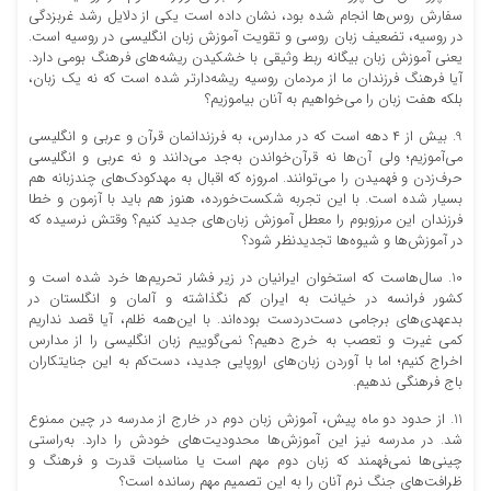
سفارش روس‌ها انجام شده بود، نشان داده است یکی از دلایل رشد غربزدگی
در روسیه، تضعیف زبان روسی و تقویت آموزش زبان انگلیسی در روسیه است.
یعنی آموزش زبان بیگانه ربط وثیقی با خشکیدن ریشه‌های فرهنگ بومی دارد.
آیا فرهنگ فرزندان ما از مردمان روسیه ریشه‌دارتر شده است که نه یک زبان،
بلکه هفت زبان را می‌خواهیم به آنان بیاموزیم؟
9. بیش از ۴ دهه است که در مدارس، به فرزندانمان قرآن و عربی و انگلیسی
می‌آموزیم؛ ولی آن‌ها نه قرآن‌خواندن به‌جد می‌دانند و نه عربی و انگلیسی
حرف‌زدن و فهمیدن را می‌‌توانند. امروزه که اقبال به مهدکودک‌های چندزبانه هم
بسیار شده است. با این تجربه شکست‌خورده، هنوز هم باید با آزمون و خطا
فرزندان این مرزوبوم را معطل آموزش زبان‌‌های جدید کنیم؟ وقتش نرسیده که
در آموزش‌ها و شیوه‌ها تجدیدنظر شود؟
10. سال‌هاست که استخوان ایرانیان در زیر فشار تحریم‌ها خرد شده است و
کشور فرانسه در خیانت به ایران کم نگذاشته و آلمان و انگلستان در
بدعهدی‌های برجامی دست‌دردست بوده‌اند. با این‌همه ظلم، آیا قصد نداریم
کمی غیرت و تعصب به خرج دهیم؟ نمی‌گوییم زبان انگلیسی را از مدارس
اخراج کنیم؛ اما با آوردن زبان‌های اروپایی جدید، دست‌کم به این جنایتکاران
باج فرهنگی ندهیم.
11. از حدود دو ماه پیش، آموزش زبان دوم در خارج از مدرسه در چین ممنوع
شد. در مدرسه نیز این آموزش‌ها محدودیت‌های خودش را دارد. به‌راستی
چینی‌ها نمی‌فهمند که زبان دوم مهم است یا مناسبات قدرت و فرهنگ و
ظرافت‌های جنگ نرم آنان را به این تصمیم مهم رسانده است؟