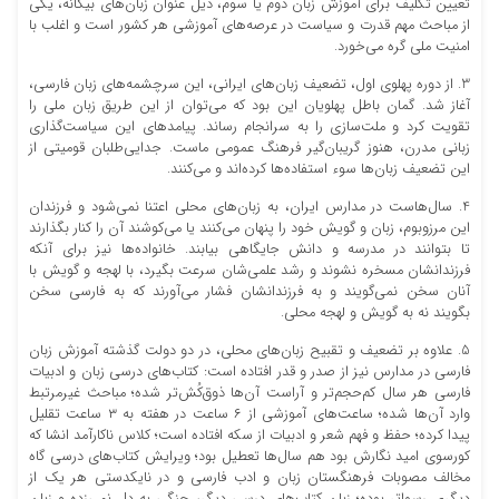
تعیین تکلیف برای آموزش زبان دوم یا سوم، ذیل عنوان زبان‌های بیگانه، یکی
از مباحث مهم قدرت و سیاست در عرصه‌های آموزشی هر کشور است و اغلب با
امنیت ملی گره می‌خورد.
3. از دوره پهلوی اول، تضعیف زبان‌های ایرانی، این سرچشمه‌های زبان فارسی،
آغاز شد. گمان باطل پهلویان این بود که می‌توان از این‌ طریق زبان ملی را
تقویت کرد و ملت‌سازی را به سرانجام رساند. پیامدهای این سیاست‌گذاری
زبانی مدرن، هنوز گریبان‌گیر فرهنگ عمومی ماست. جدایی‌طلبان قومیتی از
این تضعیف زبان‌ها سوء استفاده‌ها کرده‌اند و می‌کنند.
4. سال‌هاست در مدارس ایران، به زبان‌های محلی اعتنا نمی‌شود و فرزندان
این مرزوبوم، زبان و گویش خود را پنهان می‌کنند یا می‌کوشند آن را کنار بگذارند
تا بتوانند در مدرسه و دانش جایگاهی بیابند. خانواده‌ها نیز برای آنکه
فرزندانشان مسخره نشوند و رشد علمی‌شان سرعت بگیرد، با لهجه و گویش با
آنان سخن نمی‌گویند و به فرزندانشان فشار می‌آورند که به فارسی سخن
بگویند نه به گویش و لهجه محلی.
5. علاوه بر تضعیف و تقبیح زبان‌های محلی، در دو دولت گذشته آموزش زبان
فارسی در مدارس نیز از صدر و قدر افتاده است: کتاب‌های درسی زبان و ادبیات
فارسی هر سال کم‌حجم‌تر و آراست‌ آن‌ها ذوق‌کُش‌تر شده؛ مباحث غیرمرتبط
وارد آن‌ها شده؛ ساعت‌های آموزشی از ۶ ساعت در هفته به ۳ ساعت تقلیل
پیدا کرده؛ حفظ و فهم شعر و ادبیات از سکه افتاده است؛ کلاس ناکارآمد انشا که
کورسوی امید نگارش بود هم سال‌ها تعطیل بود؛ ویرایش کتاب‌های درسی گاه
مخالف مصوبات فرهنگستان زبان و ادب فارسی و در نایکدستی هر یک از