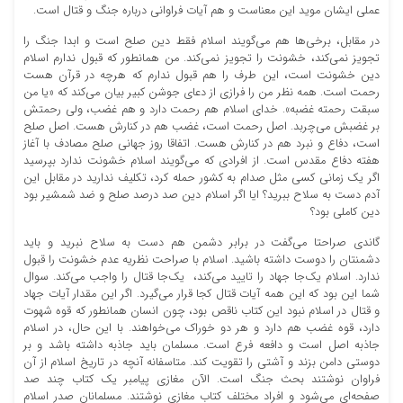
عملی ایشان موید این معناست و هم آیات فراوانی درباره جنگ و قتال است.
در مقابل، برخی‌ها هم می‌گویند اسلام فقط دین صلح است و ابدا جنگ را
تجویز نمی‌کند، خشونت را تجویز نمی‌کند. من همانطور که قبول ندارم اسلام
دین خشونت است، این طرف را هم قبول ندارم که هرچه در قرآن هست
رحمت است. همه نظر من را فرازی از دعای جوشن کبیر بیان می‌کند که «یا من
سبقت رحمته غضبه». خدای اسلام هم رحمت دارد و هم غضب، ولی رحمتش
بر غضبش می‌چربد. اصل رحمت است، غضب هم در کنارش هست. اصل صلح
است، دفاع و نبرد هم در کنارش هست. اتفاقا روز جهانی صلح مصادف با آغاز
هفته دفاع مقدس است. از افرادی که می‌گویند اسلام خشونت ندارد بپرسید
اگر یک زمانی کسی مثل صدام به کشور حمله کرد، تکلیف ندارید در مقابل این
آدم دست به سلاح ببرید؟ ایا اگر اسلام دین صد درصد صلح و ضد شمشیر بود
دین کاملی بود؟
گاندی صراحتا می‌گفت در برابر دشمن هم دست به سلاح نبرید و باید
دشمنتان را دوست داشته باشید. اسلام با صراحت نظریه عدم خشونت را قبول
ندارد. اسلام یک‌جا جهاد را تایید می‌کند، یک‌جا قتال را واجب می‌کند. سوال
شما این بود که این همه آیات قتال کجا قرار می‌گیرد. اگر این مقدار آیات جهاد
و قتال در اسلام نبود این کتاب ناقص بود، چون انسان همانطور که قوه شهوت
دارد، قوه غضب هم دارد و هر دو خوراک می‌خواهند. با این حال، در اسلام
جاذبه اصل است و دافعه فرع است. مسلمان باید جاذبه داشته باشد و بر
دوستی دامن بزند و آشتی را تقویت کند. متاسفانه آنچه در تاریخ اسلام از آن
فراوان نوشتند بحث جنگ است. الآن مغازی پیامبر یک کتاب چند صد
صفحه‌ای می‌شود و افراد مختلف کتاب مغازی نوشتند. مسلمانان صدر اسلام