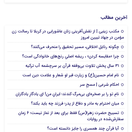
آخرین مطالب
مکتب زینبی | از نقش‌آفرینی زنان عاشورایی در کربلا تا رسالت زن
مؤمن در جهاد تبیین امروز
چگونه رذایل اخلاقی، مسیر تحقیق را منحرف می‌کنند؟
چرا «مقایسه کردن» ، ریشه اصلیِ رنج‌های خانوادگی است؟
۳۱ سال پخش تلاوت بی‌وقفه قرآن بر سرچشمه آب ترکیه
نام امام حسین(ع) و زیارت قبر او شعار و علامت دین است
احکام شرعی | مسحِ سر
نامِ تو را بر صخره‌ای بی‌مرگ کندند؛ ایرانِ من! ای یادگارِ یادگاران
میان احترام به مادر و دفاع از پدر؛ فرزند چه باید بکند؟
تسبیح حضرت زهرا(س) فقط برای بعد از نماز نیست؛ ۶ زمان
سفارش‌شده در روایات
آیا قرآن چند همسری را جایز دانسته است؟