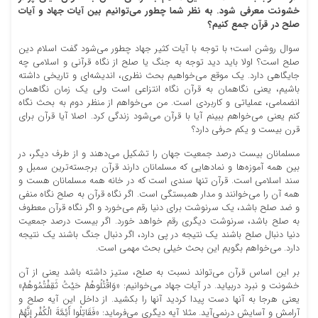
خشونت معرفی شود. به نظر شما چطور می‌توانیم بین آیات جهاد و آیات
صلح در قرآن جمع کنیم؟
سوال روشن است؛ با توجه با آیات کثیر جهاد چطور می‌شود گفت اسلام دین
صلح است؟ اولا باید دید توجه به جنگ یا صلح از نگاه قرآنی و اسلامی چه
جایگاهی دارد. یک موقع می‌خواهیم بحث نظری، اندیشه‌ای و تاریخی داشته
باشیم، یعنی نگاهمان به قرآن نگاه انتزاعی است ولی یک زمان نگاهمان
انضمامی، عملیاتی و کاربردی است. من می‌خواهم از منظر دوم به بحث نگاه
کنم یعنی می‌خواهم ببینم آیا با قرآن می‌شود زندگی کرد. اصلا آیا قرآن برای
قرن بیست و یکم حرفی دارد؟
مسلمانان بیست درصد جمعیت جهان را تشکیل می‌دهند و از طرف دیگر، در
بین همه آموزه‌ها و نمادهایی که مسلمانان دارند قرآن برجسته‌ترین سمبل و
سند اسلامی است. قرآن تنها سندی است که در خانه همه مسلمانان هست و
همه آن را می‌خوانند و مدار همبستگی است. اگر نگاه قرآن به صلح نگاه منفی
و ضد صلح باشد، یک سرنوشت برای دنیا رقم می‌خورد و اگر نگاه قرآن معطوف
به صلح باشد، سرنوشت دیگری رقم خواهد خورد. اگر بیست درصد جمعیت
دنیا دنبال صلح باشند یک نتیجه در پی دارد، اگر دنبال جنگ باشند یک نتیجه
دارد. می‌خواهم بگویم این بحث خیلی بحث مهمی است.
بر این اساس قرآن می‌تواند نسبت به صلح، ستیز داشته باشد یعنی از آن
خشونت و نبرد دربیاید. در آیات جهاد می‌خوانیم: «وَاقْتُلُوهُمْ حَيْثُ ثَقِفْتُمُوهُمْ»
یعنی هرجا به آنها دست پیدا کردید آنها را بکشید. از داخل این آیه صلح و
آرامش و آسایش درنمی‌آید. مثلا آیه دیگری می‌فرماید: «فَقَاتِلُوا أَئِمَّةَ الْكُفْرِ إِنَّهُمْ