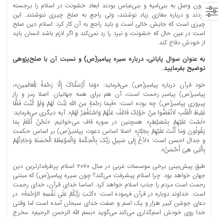
چون وصل به بنی‌امیه و بنی‌عباس بودند ابعاد خشونت در اسلام را برجسته
کردند و درباره مغازی زیاد نوشتند، ولی راجع به صلح چیزی ننوشتند. این
چیزی است که جایش خالی است و باید راجع به آن کار کرد. اسلام دین صلح
است در عین حال که خشونت و نبرد را رد نمی‌کند و اگر لازم باشد انسان باید
از خودش دفاع کند.
به عنوان سوال پایانی، درباره سیره پیامبر(ص) و نسبت آن با صلح‌پژوهی
توضیح بفرمایید
.
خود قرآن درباره پیامبر(ص) می‌فرماید: «وَمَا أَرْسَلْنَاكَ إِلَّا رَحْمَةً لِلْعَالَمِينَ»،
پیامبر(ص) پیامبر رحمت است، آن هم برای همه جهانیان. اصلا رمز و راز
پیروزی پیامبر(ص) چه بوده است: «فَبِمَا رَحْمَةٍ مِنَ اللَّهِ لِنْتَ لَهُمْ وَلَوْ كُنْتَ فَظًّا
غَلِيظَ الْقَلْبِ لَانْفَضُّوا مِنْ حَوْلِكَ فَاعْفُ عَنْهُمْ وَاسْتَغْفِرْ لَهُمْ». آیه دیگری می‌فرماید:
«لَسْتَ عَلَيْهِمْ بِمُصَيْطِرٍ». همچنین در سوره قاف می‌خوانیم: «نَحْنُ أَعْلَمُ بِمَا
يَقُولُونَ وَمَا أَنْتَ عَلَيْهِمْ بِجَبَّارٍ». اصلا اساس دعوت پیامبر(ص) بر اساس حکمت
و جدال احسن است: «ادْعُ إِلَى سَبِيلِ رَبِّكَ بِالْحِكْمَةِ وَالْمَوْعِظَةِ الْحَسَنَةِ وَجَادِلْهُمْ
بِالَّتِي هِيَ أَحْسَنُ».
طبق پیش‌بینی‌ برخی موسسات غربی در سال ۲۰۷۰ اسلام پرطرفدارترین دین
جهان خواهد بود. چرا اسلام پیشرفت می‌کند؟ چون سیره پیامبر(ص) که مبتنی
رحمت است مردم را جذب اسلام خواهد کرد. اساسا خدای قرآن، خدای رحمت
است. خداوند دوباره در قرآن فرموده است: «كَتَبَ رَبُّكُمْ عَلَى نَفْسِهِ الرَّحْمَةَ». در
دعای جوشن کبیر هزار و یک اسم و صفت خدای سبحان آمده است اما وقتی
خدا روی خودش اسم‌گذاری می‌کند می‌گوید «بسم الله الرحمن الرحیم». مخرج