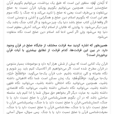
لَا أَيْمَانَ لَهُمْ». منظور این است که طبق یک برداشت، می‌توانیم بگوییم قرآن
صلح‌ستیز است. همچنین می‌توانیم بگوییم رویکرد قرآن نسبت به صلح
بی‌تفاوت و بی‌طرف است یعنی نه صلح را تایید می‌کند و نه جنگ را. نگاه سوم
هم این است که بگوییم اسلام دین صلح و همگرایی و آشتی و دوستی است.
اگر واقعا قرآن کتاب صلح باشد دنیا یک چیز می‌شود و اگر کتاب جنگ باشد یک
چیز دیگر می‌شود. با روایتی که طالبان از اسلام ارائه می‌کند آخرش معلوم است
دنیا چه می‌شود ولی اگر کسی ادعا کند اسلام دین صلح است نگاه متفاوت
می‌شود.
همین‌طور که اشاره کردید سه قرائت مختلف از جایگاه صلح در قرآن وجود
دارد. در بین این قرائت‌ها، کدام قرائت از تطابق بیشتری با آیات قرآن
برخوردار است؟
قرآن یک کتابی است که بیش از شش هزار آیه دارد و موضوعات بسیار متنوعی
در قرآن مطرح شده است. اگر می‌خواهیم کار آکادمیک کنیم باید ریز شویم و
نگاه عامیانه و کلی نداشته باشیم. خب قرآن یک‌جا می‌گوید: «وَالصُّلْحُ خَيْرٌ»،
یک‌جا می‌گوید: «وَاقْتُلُوهُمْ». یک زمان ممکن است شما نگاه الاهیاتی داشته
باشید، همچنین می‌توانید نگاه اخلاقی داشته باشید، می‌توانید نگاه فقهی
داشته باشید، می‌توانید نگاه داستانی داشته باشید، می‌توانید نگاه اقتصادی
داشته باشید. به عبارت دیگر اگر بخواهم حق سوال شما را ادا کنیم باید سلسله
مباحثی باشد که در آن بگویم هستی‌شناسی قرآن با صلح نسبت دارد یا با
جنگ، انسان‌شناسی قرآن با صلح نسبت دارد یا با جنگ، پیامبرشناسی قرآن با
صلح نسبت دارد یا با جنگ، معادشناسی قرآن با صلح نسبت دارد یا با جنگ،
معرفت‌شناسی قرآن با صلح نسبت دارد یا با جنگ. پس سوال، سوال آسانی