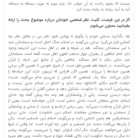
نیست که بشود راحت به آن جواب داد. باید مورد به مورد، مسئله به مسئله،
آیه به آیه، رشته به رشته بحث کرد.
اگر در این فرصت، کلیت نظر شخصی خودتان درباره موضوع بحث را ارائه
بفرمایید ممنون می‌شوم
.
بله، بگذارید مدعای خودم را بگویم تا روشن شود نظر من در مقابل نظر چه
کسانی قرار می‌گیرد. برخی می‌گویند در اسلام جنگ اصل است و مسلمانان باید
با غیر مسلمانان بجنگند. هم در شیعه و هم در اهل سنت این اندیشه وجود
دارد. امام شافعی از رهبران چهار مذهب فقهی اهل سنت گفته است مسلمانان
باید سالی یکبار با کفار بجنگند. شافعی یکی از منابع این حرف را قرآن
می‌دانست. در شیعه هم همین‌طور است. از شیخ طوسی تا همین الآن برخی
همین حرف‌ها را می‌زنند. همین الآن افرادی که تریبون دارند این حرف‌ها را
تکرار می‌کنند. مثلا یک شخصی که نامش را نمی‌برم مدام می‌گوید حدیث
«بعثت لاتمم مکارم الاخلاق» سند ندارد و اخلاق در اسلام جدی نیست و
پیامبر(ص) آمده بود تا حکومت تشکیل دهد و سخن گفتن از «پیامبر رحمت»
حرف درستی نیست. یکی از روشنفکران هم چند ماه پیش گفته بود خدای
اسلام، خدای سلطان است، خدای خشن است، قرآن خوف‌نامه است، یعنی از
داخل قرآن وحشت درمی‌آید. پس برخی از قدیم و جدید، از سنتی و روشنفکر،
از مسلمان و غیر مسلمان معتقدند اسلام دین خشونت است. حتی برخی
مستشرقین هم چنین ادعایی دارند و می‌گویند اسلام دین شمشیر است. یکی
از پاپ‌ها می‌گفت محمد جز شمشیر و خون چه آورده است. اما وقتی از اینها
دلیل می‌خواهید می‌گویند مگر آیات فراوان جهاد را نمی‌بینید. می‌گویند پیامبر
ده سال در مدینه حکومت کرد، بالای هفتاد غزوه و سریه داشت. پس هم سیره