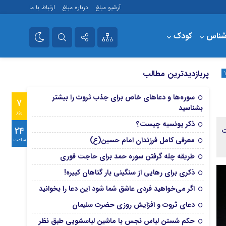
آرشیو مبلغ
درباره مبلغ
ارتباط با ما
شناس
کودک
فروشگاه
تلگرام
پربازدیدترین مطالب
آپارات
سوره‌ها و دعاهای خاص برای جذب ثروت را بیشتر
7
بشناسید
روز
ذکر یونسیه چیست؟
24
ت
معرفی کامل فرزندان امام حسین(ع)
ساعت
طریقه چله گرفتن سوره حمد برای حاجت فوری
ذکری برای رهایی از سنگینی بار گناهان کبیره!
اگر می‌خواهید فردی عاشق شما شود این دعا را بخوانید
دعای ثروت و افزایش روزی حضرت سلیمان
حکم شستن لباس نجس با ماشین لباسشویی طبق نظر