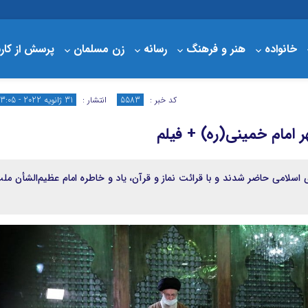
خانواده
هنر و فرهنگ
رسانه
زن مسلمان
پرسش از کار
درباره مبلغ
سبد خرید
کد خبر :
5583
انتشار :
31 ژانویه 2022 - 13:05
 امام خمینی(ره) + فیلم
ی اسلامی حاضر شدند و با قرائت نماز و قرآن، یاد و خاطره امام عظیم‌الشأن مل