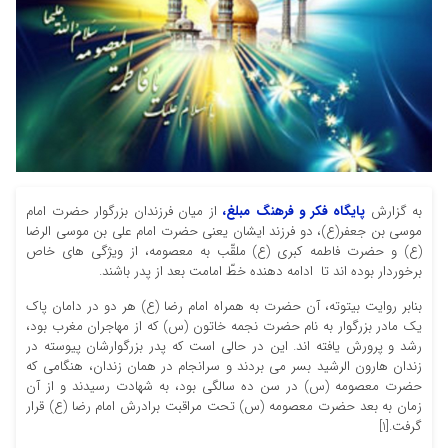
به گزارش
پایگاه فکر و فرهنگ مبلغ،
از میان فرزندان بزرگوار حضرت امام
موسى بن جعفر(ع)، دو فرزند ایشان یعنى حضرت امام على بن موسى الرضا
(ع) و حضرت فاطمه کبری (ع) ملقّب به معصومه، از ویژگی های خاص
برخوردار بوده اند تا ادامه دهنده خطّ امامت بعد از پدر باشند.
بنابر روایت بیتوته، آن حضرت به همراه امام رضا (ع) هر دو در دامان پاک
یک مادر بزرگوار به نام حضرت نجمه خاتون (س) که از مهاجران مغرب بود،
رشد و پرورش یافته اند. این در حالى است که پدر بزرگوارشان پیوسته در
زندان هارون الرشید بسر مى بردند و سرانجام در همان زندان، هنگامى که
حضرت معصومه (س) در سن ده سالگى بود، به شهادت رسیدند و از آن
زمان به بعد حضرت معصومه (س) تحت مراقبت برادرش امام رضا (ع) قرار
گرفت.[1]