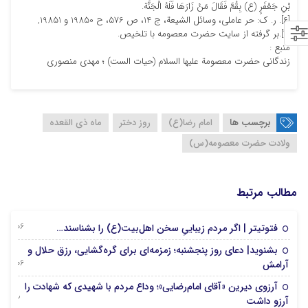
بْنِ جَعْفَرٍ (ع) بِقُمَّ فَقَالَ مَنْ زَارَهَا فَلَهُ الْجَنَّة.
[6]. ر. ک: حر عاملی، وسائل الشیعة، ج 14، ص 576، ح 19850 و 19851,
[7].بر گرفته از سایت حضرت معصومه با تلخیص.
منبع :
زندگانی حضرت معصومة علیها السلام (حیات الست) ؛ مهدی منصوری
برچسب ها
امام رضا(ع)
روز دختر
ماه ذى القعده
ولادت حضرت معصومه(س)
مطالب مرتبط
06 آگوست 2026
فتوتیتر | اگر مردم زیباییِ سخن اهل‌بیت(ع) را بشناسند…
بشنوید| دعای روز پنجشنبه؛ زمزمه‌ای برای گره‌گشایی، رزق حلال و
06 آگوست 2026
آرامش
آرزوی دیرین «آقای امام‌رضایی»؛ وداع مردم با شهیدی که شهادت را
02 جولای 2026
آرزو داشت