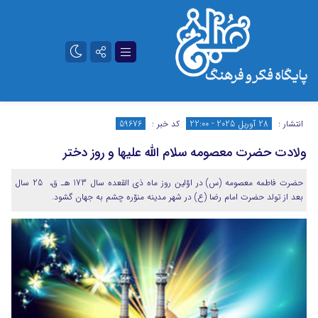
تلگرام
آپارات
انتشار :
28 آوریل 2025 - 22:00
کد خبر :
59676
ولادت حضرت معصومه سلام الله علیها و روز دختر
حضرت فاطمه معصومه (س) در اوّلین روز ماه ذى القعده سال 173 هـ ق، 25 سال
بعد از تولد حضرت امام رضا (ع) در شهر مدینه منوّره چشم به جهان گشود.