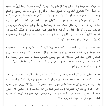
حضرت معصومه یک سال بعد از هجرت تبعید گونه حضرت رضا (ع) به مرو،
در سال 201 هجری قمری، به شوق دیدار برادر و ادای رسالت زینبی و پیام
ولایت، به همراه عده اى از برادران و برادرزادگان به طرف خراسان حرکت
کرد و در هر شهر و محلى مورد استقبال مردم واقع مى شد. در شهر ساوه
عده اى از مخالفان اهل بیت که از پشتیبانى مأموران حکومت برخوردار
بودند، سر راه کاروان آنان را گرفته و با همراهان حضرت وارد جنگ شدند، در
نتیجه تقریباً همه مردان کاروان به شهادت رسیدند، حتى بنابر نقلى حضرت
(س) معصومه را نیز مسموم کردند.
عصمت امر نسبی است. با توجه به روایاتی که در شأن و منزلت حضرت
معصومه وارد شده است،می توان مرتبه ای از عصمت – نه در حد ائمه- برای
ایشان قائل شد. این مسئله در حق چنین بانویی بعید به نظر نمی رسد؛ چرا
که این حد از عصمت به معنای دوری از گناه در زندگی عالمان بزرگ نیز
فراوان مشاهده می شود
به هر حال، یا بر اثر اندوه و غم زیاد از این ماتم و یا بر اثر مسمومیت از زهر
جفا، حضرت فاطمه معصومه (س) بیمار شدند و چون دیگر امکان ادامه راه
به طرف خراسان نبود، قصد شهر قم را نمود. حدوداً در روز 23 ربیع الاول سال
2ظ 1 هجرى قمرى حضرت وارد شهر مقدس قم شدند. و در محلى که امروز
«میدان میر» نامیده مى شود در منزل «موسى بن خزرج» فرود آمدند و
افتخار میزبانى حضرت نصیب او شد.