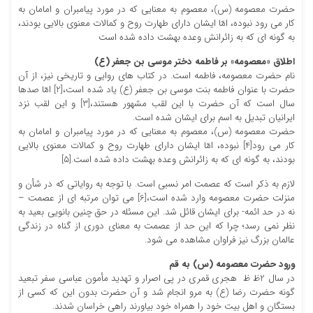
حضرت معصومه (س)، معصوم به معنایی که در مورد پیامبران و امامان به
کار می رود نبوده، امّا ایشان دارای طهارت روح و کمالات معنوی بالایی بودند،
به گونه ای که به زائرانش وعده بهشت داده شده است
اطلاق «معصومه» بر فاطمه دختر موسی بن جعفر (ع)
نام حضرت معصومه، فاطمه است. در کتاب های روایی و تاریخی نیز، از آن
حضرت با عنوان فاطمه بنت موسى بن جعفر (ع) یاد شده است،[2] امّا صدها
سال است که آن حضرت با این لقب مشهور هستند،[3] و این لقب نزد
ایرانیان تبدیل به اسم برای ایشان شده است.
حضرت معصومه (س)، معصوم به معنایی که در مورد پیامبران و امامان به
کار می رود[4] نبوده، امّا ایشان دارای طهارت روح و کمالات معنوی بالایی
بودند، به گونه ای که به زائرانش وعده بهشت داده شده است.[5]
لازم به ذکر است که عصمت امر نسبی است. با توجه به روایاتی که در شأن و
منزلت حضرت معصومه وارد شده است،[6] می توان مرتبه ای از عصمت –
نه در حد ائمه- برای ایشان قائل شد. این مسئله در حق چنین بانویی بعید به
نظر نمی رسد؛ چرا که این حد از عصمت به معنای دوری از گناه در زندگی
عالمان بزرگ نیز فراوان مشاهده می شود.
ورود حضرت معصومه (س) به قم
در سال 2ظ ظ هجرى قمرى در پى اصرار و تهدید مأمون عباسى سفر تبعید
گونه حضرت رضا (ع) به مرو انجام شد و آن حضرت بدون این که کسى از
بستگان و اهل بیت خود را همراه خود بیاورند راهى خراسان شدند.