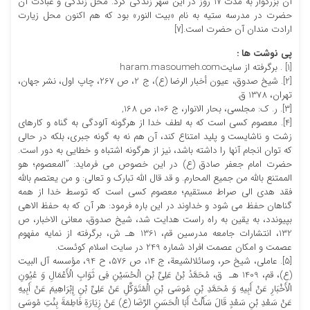
آن بزرگوار به مدت 17 روز در این شهر زندگى کرد. محل زندگی و عبادت آن
حضرت در مدرسه ستیه به نام «بیت النور» بود که هم اکنون محل زیارت
ارادت مندان آن حضرت است.[7]
پی نوشت ها :
[1] . برگرفته از سایتharam.masoumeh.com
[2]. شیخ صدوق، عیون أخبار الرضا (ع)، ج ‏2، ص 267، چاپ اول، نشر جهان،
تهران، 1378 ق.
[3]. ر. ک: مجلسی، بحار الانوار، ج 106، ص 168,
[4]. معصوم کسی است که به لطف خدا از هرگونه آلودگی به گناه و کارهای
زشت و ناشایست و پلید امتناع کند، آن هم نه به گونه جبری، بلکه در حالی
که توان انجام آنها را داشته باشد، نیز از هرگونه اشتباه و خطایی به دور است.
حضرت امام جعفر صادق (ع) در این خصوص می فرماید: ”المعصوم؛ هو
الممتنع بالله من جمیع المحارم. و قد قال الله تبارک و تعالی: و من یعتصم بالله
فقد هدی الی صراط مستقیم؛ معصوم کسی است که توسط خدا از همه
گناهان حفظ می شود و خداوند در این باره فرمود: هر آن که به حفظ الاهی
بپیوندد، به یقین به راه راست هدایت شد، شیخ صدوق، معانی الاخبار، ص
132، انتشارات جامعه مدرسین قم، 1361 هـ ش، برگرفته از نمایه مفهوم
عصمت و امکان عصمت افراد شماره 249 در سایت اسلام کوئست.
[5]. عاملى، شیخ حر، وسائل‏الشیعة، ج 14، ص 576، ح 94، مؤسسه آل البیت
(ع)، قم، 1409 هـ ق، مُحَمَّدُ بْنُ عَلِیِّ بْنِ الْحُسَیْنِ فِی ثَوَابِ الْأَعْمَالِ وَ عُیُونِ
الْأَخْبَارِ عَنْ أَبِیهِ وَ مُحَمَّدِ بْنِ مُوسَى بْنِ الْمُتَوَکِّلِ عَنْ عَلِیِّ بْنِ إِبْرَاهِیمَ عَنْ أَبِیهِ
عَنْ سَعْدِ بْنِ سَعْدٍ قَالَ سَأَلْتُ أَبَا الْحَسَنِ الرِّضَا (ع) عَنْ زِیَارَةِ فَاطِمَةَ بِنْتِ مُوسَى