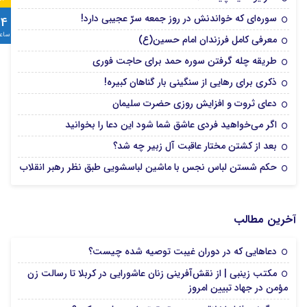
سوره‌ای که خواندنش در روز جمعه سرّ عجیبی دارد!
24
ساع
معرفی کامل فرزندان امام حسین(ع)
طریقه چله گرفتن سوره حمد برای حاجت فوری
ذکری برای رهایی از سنگینی بار گناهان کبیره!
دعای ثروت و افزایش روزی حضرت سلیمان
اگر می‌خواهید فردی عاشق شما شود این دعا را بخوانید
بعد از کشتن مختار عاقبت آل زبیر چه شد؟
حکم شستن لباس نجس با ماشین لباسشویی طبق نظر رهبر انقلاب
آخرین مطالب
دعا‌هایی که در دوران غیبت توصیه شده چیست؟
مکتب زینبی | از نقش‌آفرینی زنان عاشورایی در کربلا تا رسالت زن
مؤمن در جهاد تبیین امروز