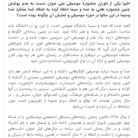
اخیرا یکی از داوران جشنواره موسیقی ملی جوان نسبت به عدم پوشش
چنین جشنواره هایی به صدا و سیما انتقاد کرده به اعتقاد شما عملکرد صدا
وسیما در این سالها در حوزه موسیقی و نمایش آن چگونه بوده است؟
گفته شده که صدا و سیما دانشگاه عمومی است، از این رو در دانشگاه باید
مباحث دانشی هر رشته و هنر ارائه شود. باید در چنین رسانه‌ای الگوها و
نمونه‌های درجه یک‌ هنر و موسیقی این سرزمین دعوت شده و در خدمت
سازمان صدا و سیما قرار گیرند. همچنین بودجه‌های قوی در کنار شوراهای
خبرگانی قرار گیرد که بتوانند در برنامه‌سازی‌ها مشارکت کنند و زیرساخت‌های
مختلف موسیقایی در نرم‌افزار و سخت‌افزار در راستای غنای هر چه بهتر کلان
موسیقی کشور و ارائه آن در نوع تلویزیونی، استانداردسازی شود.
صدا و سیما درباره موسیقی کم‌کارهایی داشته و به این مساله اذعان هم ‌دارد
البته در شبکه‌های رادیویی، برنامه‌های موسیقی تخصصی بسیاری از گذشته تا
کنون وجود دارد مانند: برنامه‌های «نیستان»، «چهارمضراب»، «ارغنون»، «نوت
کوک» و بسیار دیگر که من هم با عناوین کارشناس، سردبیر یا برنامه‌ساز در آنها
حضور داشته‌ام و در شبکه‌های فرهنگ، تهران، گفت‌وگو، جوان، نمایش و … در
حال پخش هستند اما توقع و انتظار مردم عموما از تلویزیون است چون
برنامه‌ها در آن دیده و شنیده می‌شود.
از سال ۱۳۹۵ تاکنون پخش برنامه‌های مستقل تخصصی موسیقایی را در شبکه
چهار تلویزیون شروع کردیم و همچنان ادامه دارد و امسال هم با نام «سُرنا»
تولید و در حال پخش است. این برنامه در سال‌های قبل عنوان «شب‌های
موسیقی» را داشت و اتفاقا در ۲ سال گذشته در همین برنامه بارها از دبیران و