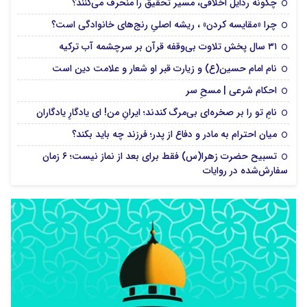
چگونه رذایل اخلاقی، مسیر تحقیق را منحرف می‌کنند؟
چرا «مقایسه کردن» ، ریشه اصلیِ رنج‌های خانوادگی است؟
۳۱ سال پخش تلاوت بی‌وقفه قرآن بر سرچشمه آب ترکیه
نام امام حسین(ع) و زیارت قبر او شعار و علامت دین است
احکام شرعی | مسحِ سر
نامِ تو را بر صخره‌ای بی‌مرگ کندند؛ ایرانِ من! ای یادگارِ یادگاران
میان احترام به مادر و دفاع از پدر؛ فرزند چه باید بکند؟
تسبیح حضرت زهرا(س) فقط برای بعد از نماز نیست؛ ۶ زمان
سفارش‌شده در روایات