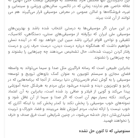
این تاثیرگذاری تنها مختص افراد علاقه‌مند به موسیقی نیست حتی آنهایی که
علاقه خاصی هم ندارند؛ زمانی که در تاکسی، سالن‌های ورزشی و سینمایی و
غیره، فروشگاه‌ها و اماکن عمومی در معرض موسیقی قرار می‌گیرند هم می
توانند از آن لذت ببرند.
در این میان اگر موسیقی‌ها به درستی انتخاب شده باشد و بهترین‌های
موسیقی ملی ایران که برگرفته از موسیقی‌های سنتی، دستگاهی، کلاسیک،
تلفیقی و نواحی اقوام ایرانی باشد مبین این خواهد بود که در آینده نسلی
خواهیم داشت که همانگونه درباره درست دیدن، درست حرف زدن و درست
رفتار کردن تربیت شده‌اند، حال تشخیص می‌دهند چه چیزهایی را بشنوند و
چه چیزهایی را نشنوند.
بنابراین طبیعی است که رسانه فراگیری مثل صدا و سیما می‌تواند به واسطه
فضای مجازی و سیستم تلوبیون به عنوان کمک بازوهای ترویج و توسعه؛
موسیقی را به گوش تمام فارسی‌زبانان دنیا برساند. از آنجا که برنامه‌هایی که در
رادیو و تلویزیون دیده و شنیده می‌شود برای مردم به هرشکل جنبه آموزشی
پیدا می‌کند و گویی از فیلتر و صافی رد شده است، بنابراین به آن اعتماد
می‌کنند. نکته بسیار مهم آن است که اگر صدا و سیما از آن غافل شود و
نمونه‌های خوب موسیقی را پخش نکند یا کمتر پخش کند یا اینکه آثاری که
خوب نیست را ارائه نماید، مردم آموزش غلط می‌بینند و فضا، خوراک و تربیت
شنیداری‌شان دچار خدشه می‌شود، در چنین شرایطی است فرق صدف و خزف
را نخواهند فهمید.
ممنوعیتی که تا کنون حل نشده