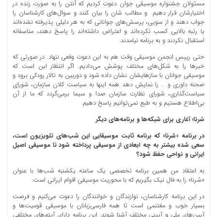
مسئولان جشنواره موسیقی جوان دعوت کردیم که آنتن را به صورت زنده در
اختیارشان قرار دهیم و مطالب شان را بیان کنند و سوال‌های کارشناسان را
جواب دهند و از سویی، پرسش‌های جوانانی که به هر دلیلی پذیرفته نشده‌اند
یا رتبه بالایی کسب نکرده‌اند و اعتراض داشته‌اند را پاسخ دهند، متاسفانه
استقبال نکردند و به برنامه نیامدند.
حتی رییس انجمن موسیقی وقت هم به این دعوت وقعی ننهاد. در صورتی که
خبرها را به شکل‌های مختلف پوشش می‌دادیم. اگر انتظار این است که
موسیقی جوانان با سازهایشان نشان داده شود و دوربین به تالار رودکی برود و
صحنه داوری و … را نمایش دهد همه اینها به سیاست کلان سازمان، شورای
سیاست‌گذاری، شورای نظارت سازمان صدا و سیما برمی‌گردد که ما از آن
بی‌اطلاع هستیم و به طبع نمی‌توانیم پاسخ دهیم.
سُرنا؛ آغاری برای شبکه‌ها و برنامه‌های دیگر
در برنامه «سٌرنا» که برنامه ثابت موسیقایی این شب‌های تلویزیون است،
سعی شده بیشتر به چه ابعادی از موسیقی پرداخته شود تا موسیقی اصیل
ایرانی و نواحی حفظ شود؟
به اعتقاد من همین برنامه تخصصی یک ساعته یکشنبه شب‌ها با عنوان
«سُرنا» را به فال نیک بگیریم که با محوریت موسیقی اقوام ایرانی است.
در این برنامه کارشناسان، نوازندگان و خوانندگان را دعوت می‌کنیم و فرصت
بسیار خوب و مغتنمی است تا همه فارسی‌زبانان با موسیقی قومیت‌ها و
آیین‌های ملی و آیینی مختلف آشنا شوند. این برنامه دارای آیتم‌های مختلفی