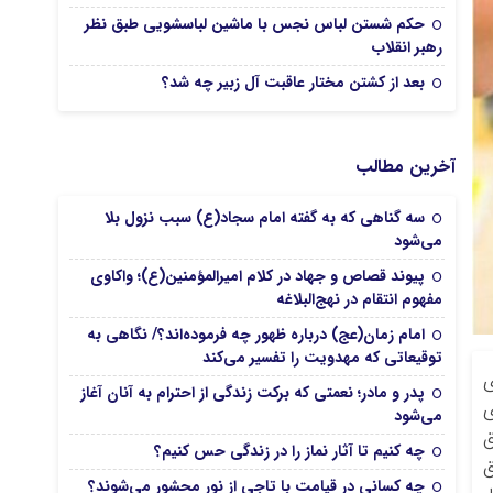
حکم شستن لباس نجس با ماشین لباسشویی طبق نظر
رهبر انقلاب
بعد از کشتن مختار عاقبت آل زبیر چه شد؟
آخرین مطالب
سه گناهی که به گفته امام سجاد(ع) سبب نزول بلا
می‌شود
پیوند قصاص و جهاد در کلام امیرالمؤمنین(ع)؛ واکاوی
مفهوم انتقام در نهج‌البلاغه
امام زمان(عج) درباره ظهور چه فرموده‌اند؟/ نگاهی به
توقیعاتی که مهدویت را تفسیر می‌کند
ی
پدر و مادر؛ نعمتی که برکت زندگی از احترام به آنان آغاز
ی
می‌شود
ق
چه کنیم تا آثار نماز را در زندگی حس کنیم؟
ق
چه کسانی در قیامت با تاجی از نور محشور می‌شوند؟