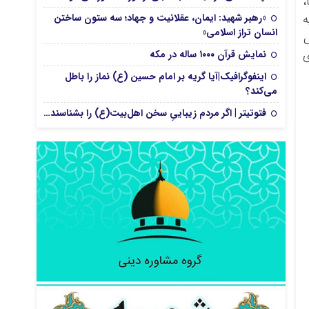
،
ه
«رهبر شهید: ایمان، عقلانیت و جهاد؛ سه ستون ساختن
انسان تراز اسلامی»
ص
ی
نمایش قرآن ۱۰۰۰ ساله در مکه
اینفوگرافیک|آیا گریه بر امام حسین (ع) نماز را باطل
می‌کند؟
فتوتیتر | اگر مردم زیباییِ سخن اهل‌بیت(ع) را بشناسند…