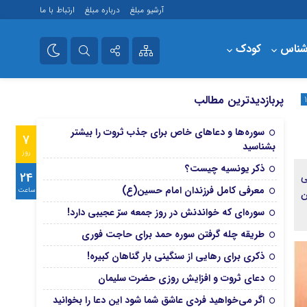
آرشیو مبلغ
درباره مبلغ
ارتباط با ما
شناس
کودک
فروشگاه
تلگرام
پربازدیدترین مطالب
آپارات
سوره‌ها و دعاهای خاص برای جذب ثروت را بیشتر
7
بشناسید
روز
ذکر یونسیه چیست؟
24
ی
معرفی کامل فرزندان امام حسین(ع)
ساعت
ن
سوره‌ای که خواندنش در روز جمعه سرّ عجیبی دارد!
طریقه چله گرفتن سوره حمد برای حاجت فوری
ذکری برای رهایی از سنگینی بار گناهان کبیره!
دعای ثروت و افزایش روزی حضرت سلیمان
اگر می‌خواهید فردی عاشق شما شود این دعا را بخوانید