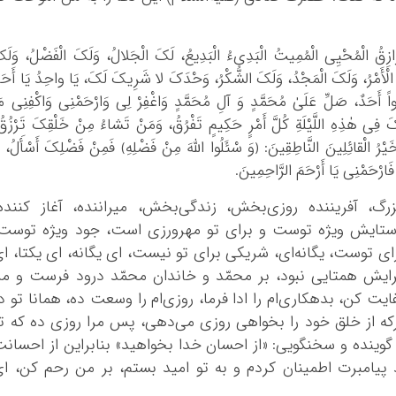
ُ الرَّازِقُ الْمُحْیِی الْمُمِیتُ الْبَدِیءُ الْبَدِیعُ، لَکَ الْجَلالُ، وَلَکَ الْفَضْلُ، وَلَک
َ الْأَمْرُ، وَلَکَ الْمَجْدُ، وَلَکَ الشُّکْرُ، وَحْدَکَ لا شَرِیکَ لَکَ، یَا واحِدُ یَا أَحَد
ُفُواً أَحَدٌ، صَلِّ عَلَیٰ مُحَمَّدٍ وَ آلِ مُحَمَّدٍ وَاغْفِرْ لِی وَارْحَمْنِی وَاکْفِنِی مَ
کَ فِی هٰذِهِ اللَّیْلَةِ کُلَّ أَمْرٍ حَکِیمٍ تَفْرُقُ، وَمَنْ تَشاءُ مِنْ خَلْقِکَ تَرْزُقُ
خَیْرُ الْقائِلِینَ النَّاطِقِینَ: ﴿وَ سْئَلُوا اللّٰهَ مِنْ فَضْلِهِ﴾ فَمِنْ فَضْلِکَ أَسْأَلُ، و
ارْحَمْنِی یَا أَرْحَمَ الرَّاحِمِینَ.
زرگ، آفریننده روزی‌بخش، زندگی‌بخش، میراننده، آغاز کننده
 ستایش ویژه توست و برای تو مهرورزی است، جود ویژه توست
ی توست، یگانه‌ای، شریکی برای تو نیست، ای یگانه‌، ای یکتا، ا
رایش همتایی نبود، بر محمّد و خاندان محمّد درود فرست و مر
یت کن، بدهکاری‌ام را ادا فرما، روزی‌ام را وسعت ده، همانا تو د
رکه از خلق خود را بخواهی روزی می‌دهی، پس مرا روزی ده که ت
گوینده و سخنگویی: «از احسان خدا بخواهید» بنابراین از احسان
 پیامبرت اطمینان کردم و به تو امید بستم، بر من رحم کن، ا