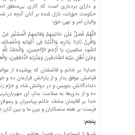
و دارای بردباری است که کاری بی‌منطق انجا
حکومت حق‌اند، نازل شده بر آنان آنچه در ش
والیان امر و نهی حق؛
اللّٰهُمَّ فَصَلِّ عَلَیٰ خاتِمِهِمْ وَقائِمِهِمُ الْمَسْتُورِ عَنْ عَو
وَاقْرِنْ ثارَنا بِثارِهِ، وَاکْتُبْنا فِی أَعْوانِهِ وَخُلَصائِهِ
السُّوءِ سالِمِینَ، یَا أَرْحَمَ الرَّاحِمِینَ، وَالْحَمْدُ لِلّٰهِ 
وَعَلَیٰ أَهْلِ بَیْتِهِ الصَّادِقِینَ وَعِتْرَتِهِ النَّاطِقِینَ، وَالْ
خدایا! بر خاتم و قائمشان که پوشیده از عوال
قیامش موفق بدار و از یارانش قرارمان ده و خو
دلدادگانش بنویس و در دولتش شاد و خرّم زنده
ده و از بدی‌ها به سلامت بدار، ای مهربان‌تری
خدا بر آقایمان محمّد خاتم پیامبران و رسولا
فرست بر همه ستمکاران و بین ما و بین آنان دا
پنجم
:
شیخ از اسماعیل بن فضیل هاشمی روایت کرده 