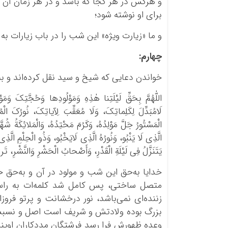
و هرکس در هر کجا که باشد و در هر زمان آن ح
برای او نوشته شود؛
و ما «زیارت ویژه» این شب را در باب زیارات ب
چهارم
:
خواندن دعایی که شیخ و سید نقل کرده‌اند و به م
اللّٰهُمَّ بِحَقِّ لَیْلَتِنا هٰذِهِ وَمَوْلُودِها وَحُجَّتِکَ وَم
لَامُبَدِّلَ لِکَلِماتِکَ، وَلَا مُعَقِّبَ لِآیاتِکَ، نُورُکَ الْم
الْمَسْتُورُ جَلَّ مَوْلِدُهُ، وَکَرُمَ مَحْتِدُهُ، وَالْمَلائِکَةُ شُهّ
الَّذِی لَا یَنْبُو، وَنُورُهُ الَّذِی لَایَخْبُو، وَذُو الْحِلْمِ الَّذِ
یَتَنَزَّلُ فِی لَیْلَةِ الْقَدْرِ، وَأَصْحابُ الْحَشْرِ وَالنَّشْرِ، تَراج
خدایا به‌حق این شب و مولود در آن و به‌حق 
متصل ساختی، پس کامل شد کلمه‌ات به راس
زننده‌ای نمی‌باشد، نور درخشانت و پرتو فر
بزرگ بوده ولادتش و شریف است اصل و نسبش، 
وعده ظهورش فرا رسد فرشتگان مددکاران اوی