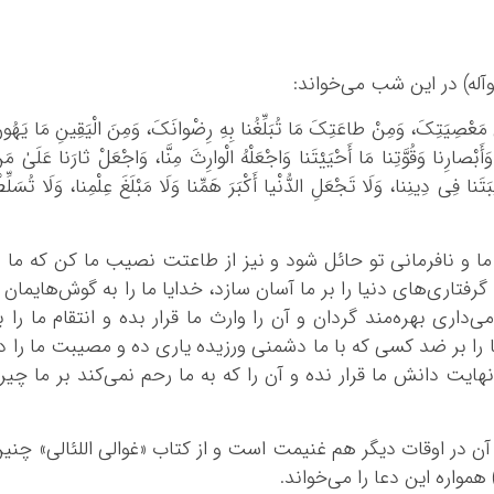
وآله) در این شب می‌خواند:
نَ مَعْصِیَتِکَ، وَمِنْ طاعَتِکَ مَا تُبَلِّغُنا بِهِ رِضْوانَکَ، وَمِنَ الْیَقِینِ مَا یَهُون
وَأَبْصارِنا وَقُوَّتِنا مَا أَحْیَیْتَنا وَاجْعَلْهُ الْوارِثَ مِنَّا، وَاجْعَلْ ثارَنا عَلَیٰ مَن
 فِی دِینِنا، وَلَا تَجْعَلِ الدُّنْیا أَکْبَرَ هَمِّنا وَلَا مَبْلَغَ عِلْمِنا، وَلَا تُسَلِّط
 و نافرمانی تو حائل شود و نیز از طاعتت نصیب ما کن که ما ر
گرفتاری‌های دنیا را بر ما آسان سازد، خدایا ما را به گوش‌هایمان 
‌داری بهره‌مند گردان و آن را وارث ما قرار بده و انتقام ما را ب
ا را بر ضد کسی که با ما دشمنی ورزیده یاری ده و مصیبت ما را د
 نهایت دانش ما قرار نده و آن را که به ما رحم نمی‌کند بر ما چیر
ن در اوقات دیگر هم غنیمت است و از کتاب «غوالی اللئالی» چنی
همواره این دعا را می‌خواند.