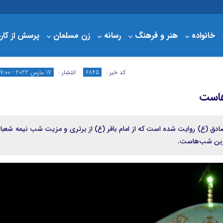
خانواده
هنر و فرهنگ
رسانه
زن مسلمان
پرسش از کار
درباره مبلغ
سبد خرید
کد خبر :
6845
انتشار :
17 مارس 2022 - 17:00
هاست
ادق (ع) روایت شده است که از امام باقر (ع) از برتری و مزیت شب نیمه شعبا
ترین شب‌هاست.