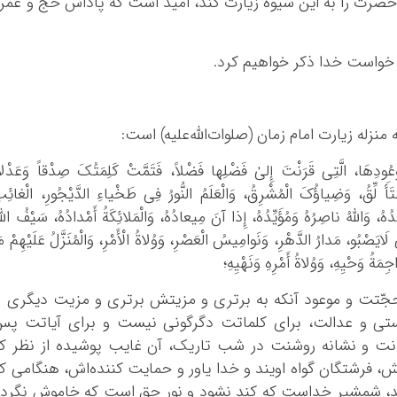
ضرت را به این شیوه زیارت کند، امید است که پاداش حجّ و عمر
ه خواست خدا ذکر خواهیم کرد.
نزله زیارت امام زمان (صلوات‌الله‌علیه) است:
َوْعُودِهَا، الَّتِی قَرَنْتَ إِلیٰ فَضْلِها فَضْلاً، فَتَمَّتْ کَلِمَتُکَ صِدْقاً وَعَدْلاً
ُتَأَ لِّقُ، وَضِیاؤُکَ الْمُشْرِقُ، وَالْعَلَمُ النُّورُ فِی طَخْیاءِ الدَّیْجُورِ، الْغائِب
َدُهُ، وَاللّٰهُ ناصِرُهُ وَمُؤَیِّدُهُ، إِذا آنَ مِیعادُهُ، وَالْمَلائِکَةُ أَمْدادُهُ، سَیْفُ اللّٰه
ی لَایَصْبُو، مَدارُ الدَّهْرِ، وَنَوامِیسُ الْعَصْرِ، وَوُلاةُ الْأَمْرِ، وَالْمُنَزَّلُ عَلَیْهِمْ مَ
ِمَةُ وَحْیِهِ، وَوُلاةُ أَمْرِهِ وَنَهْیِهِ؛
حجّتت و موعود آنکه به برتری و مزیتش برتری و مزیت دیگری ر
تی و عدالت، برای کلماتت دگرگونی نیست و برای آیاتت پس
وزانت و نشانه روشنت در شب تاریک، آن غایب پوشیده از نظر ک
فرشتگان گواه اویند و خدا یاور و حمایت کننده‌اش، هنگامی ک
ند، شمشیر خداست که کند نشود و نور حق است که خاموش نگرد