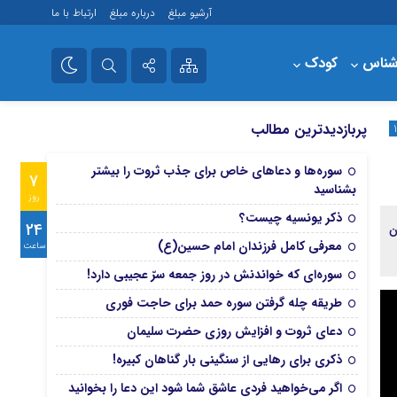
آرشیو مبلغ
درباره مبلغ
ارتباط با ما
شناس
کودک
فروشگاه
تلگرام
پربازدیدترین مطالب
آپارات
سوره‌ها و دعاهای خاص برای جذب ثروت را بیشتر
7
بشناسید
روز
ذکر یونسیه چیست؟
24
ن
معرفی کامل فرزندان امام حسین(ع)
ساعت
سوره‌ای که خواندنش در روز جمعه سرّ عجیبی دارد!
طریقه چله گرفتن سوره حمد برای حاجت فوری
دعای ثروت و افزایش روزی حضرت سلیمان
ذکری برای رهایی از سنگینی بار گناهان کبیره!
اگر می‌خواهید فردی عاشق شما شود این دعا را بخوانید