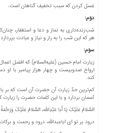
غسل کردن که سبب تخفیف گناهان است.
دوّم
:
شب‌زنده‌داری به نماز و دعا و استغفار، چنان‌که
هر که این شب را به راز و نیاز و عبادت بپردازد 
سوّم
:
زیارت امام حسین (علیه‌السلام) که افضل اعم
ارواح صدوبیست و چهار هزار پیامبر با او دس
کند.
کم‌ترین حدّ زیارت آن حضرت آن است که بر ب
آسمان بردارد و با این کلمات حضرت را زیارت کن
السَّلامُ عَلَیْکَ یَا أَبا عَبْدِاللّٰه، السَّلامُ عَلَیْکَ وَرَحْمَةُ ال
درود بر تو ای اباعبدالله، درود و رحمت و برکات 