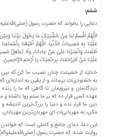
ششم
:
دعایی را بخواند که حضرت رسول (صلی‌الله‌علیه‌
اللّٰهُمَّ اقْسِمْ لَنا مِنْ خَشْیَتِکَ مَا یَحُولُ بَیْنَنا وَبَیْ
عَلَیْنا بِهِ مُصِیباتُ الدُّنْیا. اللّٰهُمَّ أَمْتِعْنا بِأَسْماعِنا 
ظَلَمَنا، وَانْصُرْنا عَلَیٰ مَنْ عادانا، وَلَا تَجْعَلْ مُصِیبَتَنا
عَلَیْنا مَنْ لَایَرْحَمُنا، بِرَحْمَتِکَ یَا أَرْحَمَ الرَّاحِمِینَ.
خدایا، از خشیتت چنان نصیب ما کن که بین ما
به خشنودی‌ات برساند و از یقین به اندازه‌ای که 
دیدگانمان و نیرویمان تا گاهی که ما را زنده می
عهده کسی قرار ده که بر ما ستم روا داشته و م
دین ما قرار نده و دنیا را بزرگ‌ترین اندیشه و
مکن، به مهربانی‌ات ای مهربان‌ترین مهربانان.
این دعا، دعای جامع و کاملی است که خواندن آ
روایت شده: که حضرت رسول (صلی‌الله‌علیه‌وآله) 