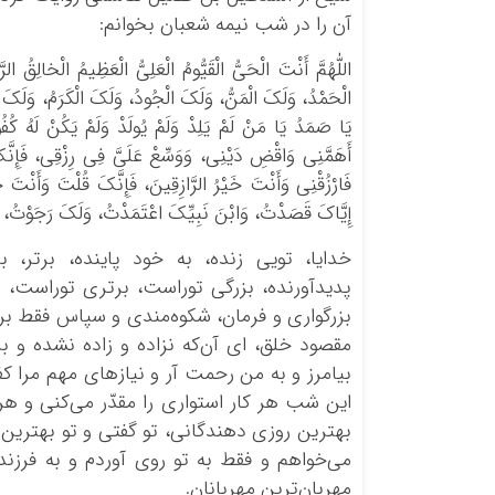
آن را در شب نیمه شعبان بخوانم:
اللّٰهُمَّ أَنْتَ الْحَیُّ الْقَیُّومُ الْعَلِیُّ الْعَظِیمُ الْخالِق
الْحَمْدُ، وَلَکَ الْمَنُّ، وَلَکَ الْجُودُ، وَلَکَ الْکَرَمُ، وَلَک
یَا صَمَدُ یَا مَنْ لَمْ یَلِدْ وَلَمْ یُولَدْ وَلَمْ یَکُنْ لَهُ ک
أَهَمَّنِی وَاقْضِ دَیْنِی، وَوَسِّعْ عَلَیَّ فِی رِزْقِی، فَإِنَّ
فَارْزُقْنِی وَأَنْتَ خَیْرُ الرَّازِقِینَ، فَإِنَّکَ قُلْتَ وَأَنْتَ 
إِیَّاکَ قَصَدْتُ، وَابْنَ نَبِیِّکَ اعْتَمَدْتُ، وَلَکَ رَجَوْتُ، فَ
خدایا، تویی زنده، به خود پاینده، برتر، ب
پدیدآورنده، بزرگی توراست، برتری توراست،
بزرگواری و فرمان، شکوه‌مندی و سپاس فقط برا
مقصود خلق، ای آن‌که نزاده و زاده نشده و ب
بیامرز و به من رحمت آر و نیازهای مهم مرا کفا
این شب هر کار استواری را مقدّر می‌کنی و ه
بهترین روزی دهندگانی، تو گفتی و تو بهترین 
می‌خواهم و فقط به تو روی آوردم و به فرزند
مهربان‌ترین مهربانان.