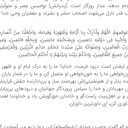
م ندهد، مدار روزگار است. [پدرانش] نوامیس عصر و متولّیا
ب قدر نازل می‌شود، اصحاب حشر و نشرند و مفسّران وحی خدا 
الِمِهِمْ. اللّٰهُمَّ وَأَدْرِکْ بِنا أَیَّامَهُ وَظُهُورَهُ وَقِیامَهُ، وَاجْعَلْنا مِنْ أَنْصارِهِ
، وَأَحْیِنا فِی دَوْلَتِهِ ناعِمِینَ، وَبِصُحْبَتِهِ غانِمِینَ، وَبِحَقِّهِ قائِمِینَ، وَمِن
رَبِّ الْعالَمِینَ، وَصَلَواتُهُ عَلَیٰ سَیِّدِنا مُحَمَّدٍ خاتَمِ النَّبِیِّینَ وَالْمُرْسَلِین
عَنْ جَمِیعَ الظَّالِمِینَ، وَاحْکُمْ بَیْنَنا وَبَیْنَهُمْ یَا أَحْکَمَ الْحاکِمِینَ.
م ایشان است درود فرست. خدایا! ما را به درک ایام او و ظهور 
ن‌خواهی ما را به خون‌خواهی او متصل کن و ما را در شمار یاران 
 بدار و از هم‌نشینی‌اش بهره‌مند ساز و برپادارنده حقش قرارما
ن مهربانان و خدا را سپاس پروردگار جهانیان و درودهای بی‌پایا
ن و بر اهل‌بیت راست‌گو و خاندان حق‌گویش باد و خداوندا لعن
وری کن، ای داورترین داوران.
که گفت: حضرت صادق (علیه‌السلام) این دعا را به من آموخت ک