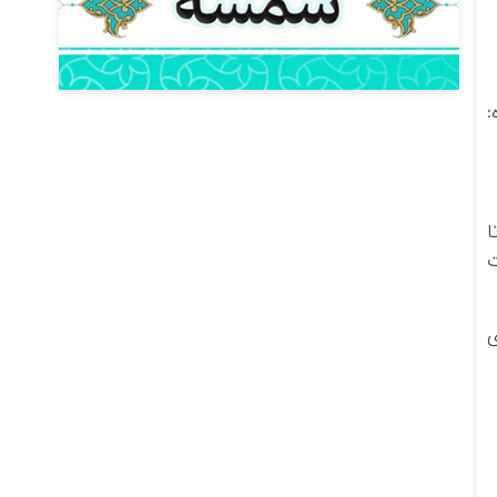
:
ا
ت
ی