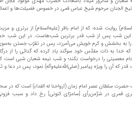
یمه شعبان و سالروز میلاد باسعادت حضرت مهدی موعود عجل الل
تیح الجنان مرحوم شیخ عباس قمی در خصوص فضیلت‌ها و اعما
لام) روایت شده: که از امام باقر (علیه‌السلام) از برتری و مزی
: این شب پس از شب قدر برترین شب‌هاست. در این شب خدا
ان را به بخشش و کرم خویش می‌آمرزد، پس در تقرّب جستن به‌سو
 خدا به ذات مقدّس خود سوگند یاد کرده که گدائی را از درگا
نجام معصیتی را درخواست نکند؛ و شب نیمه شعبان شبی است ک
ر که آن را ویژه پیامبر (صلی‌الله‌علیه‌وآله) نمود، پس در دعا و ثن
حضرت سلطان عصر امام زمان (ارواحنا له الفداء) است که در سح
قمری در سُرَّمن‌رأی [سامرّای کنونی] رخ داد و سبب فزون