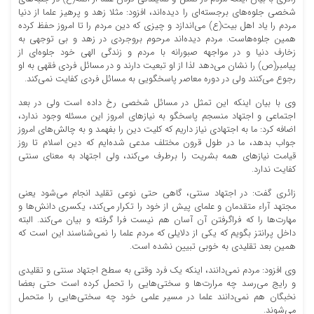
شخصی جلوه‌های برجسته‌ای را دیده‌اند، افزود: مثلا زهد و پرهیز علما از دنیا
مردم را یاد اهل بیت(ع) می‌اندازد و چیزی که دین مردم را تا امروز حفظ کرده
همین جلوه‌هاست. مردم دیده‌اند مرحوم بروجردی در زهد و بی توجهی به
زخارف دنیا و در مواجهه صبورانه با مردم و زندگی الهی خود جلوه‌ای از
پیامبر(ص) را نشان می‌دهد لذا از او تبعیت دارند و در مسائل فردی فقهی به او
رجوع می‌کنند ولی در دوره معاصر پاسخگویی به مسائل فردی کفایت نمی‌کند.
وی با بیان اینکه این تمثل در مسائل شخصی رخ داده است ولی در بعد
اجتماعی و اجتهاد منسجم پاسخگو به نیازهای امروز این مسئله وجود ندارد،
اضافه کرد: ما به اجتهادی نیاز داریم که کلیت دین را بفهمد و به چالش‌های امروز
جواب بدهد، ما در طول قرون مختلف مدعی شده‌ایم که دین اسلام تا روز
قیامت نیازهای همه بشریت را برطرف می‌کند، ولی اجتهاد به معنای سنتی
کفایت ندارد.
زائری گفت: در اجتهاد سنتی، گاهی حتی نوعی تقلید انجام می‌شود یعنی
مجتهد آراء متقدمان و علمای پیش از خود را تکرار می‌کند، یکسری دانش‌ها و
مهارت‌ها را که فراگرفتن آن آسان هم نیست فرا گرفته و بیان می‌کند. البته
داخل پرانتز بگویم که یکی از دلایلی که مردم علما را نمی‌شناسند این است که
همین بعد تقلیدی به خوبی تبیین نشده است.
وی افزود: مردم نمی‌دانند، اینکه یک فرد وقتی به سطح اجتهاد سنتی و تقلیدی
و رایج می‌رسد چه مرارت‌ها و سختی‌هایی را تحمل کرده است حتی بعضا
نخبگان هم نمی‌دانند علما در مسیر علمی خود چه سختی‌هایی را متحمل
می‌شوند.