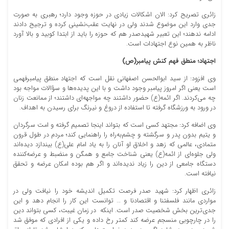
زائری تصریح کرد: الان اشکالات زیادی در حوزه وجود دارد؛ رهبری به صورت
جدی وارد این موضوع شدند ولی در نهایت عقب‌نشینی کرده و ترجیح دادند
ادامه ندهند؛ این تعبیر شهیدصدر هم که حوزه را باید از ابتدا کوبید و بالا آورد
ناظر به همین نوع اجتهادات است.
اجتهاد؛ منطق فهم کنش پیامبر(ص)
وی افزود: از سید ابوالحسن اصفهانی نقل است که اجتهاد منطق پیامبرفهمی
است یعنی اگر امروز پیامبر وجود داشت و با این پدیده‌ها و سؤالات مواجه بود
چه می‌کردند. اگر ائمه(ع) حضور داشتند چه مواجهه‌ای داشتند؛ از ممانعت زنان
در ورود به ورزشگاه گرفته تا استفاده از دروغ و نیرنگ برای رسیدن به اهداف.
وی اضافه کرد: مجتهد کسی است که بتواند اینجا تصمیم گرفته و امت سرگردان
و یتیم بدون پدر و سرگشته و چشم‌به‌راه را راهنمایی کند؛ مردم در طول قرون
متمادی، عالمی که زهد و اخلاق او آنان را به یاد امام علی(ع) بیندازد دیده‌اند
ولی جلوه‌ای از ائمه(ع) یعنی شناخت جامع و همگن و منضبط و عرضه‌کننده
دستگاه جامعی از دین را زیاد ندیده‌اند و اگر هم بوده امکان عرضه و تحقق
نیافته است.
زائری اظهار کرد: شهید صدر فرصت تکمیل اندیشه خود را نیافت ولی در
مواردی مانند فلسفتنا و اقتصادنا و … توانست این کار را انجام دهد و این
جدی‌ترین بخش شخصیت صدر است. اینکه در زمان غیبت، کسی بتواند دین
را در چارچوبی منسجم عرضه کند کمتر رخ داده و یکی از افرادی که موفق شد