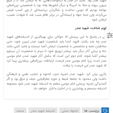
شهید صدر بود. شاید اگر صدر به درخواست‌هایی که به ایشان شد تا از عراق
بیرون بروند و مثلا به آمریکا و دیگر کشورها رفته بود با شخصیتی بین‌المللی
مواجه بودیم که دومی نداشت و شاگردان برجسته‌ای از وی کسب فیض
می‌کردند ولی جنبه جهاد و ایستادگی در برابر ظالم سبب شد تا شهادت نصیب
ایشان شود.
لزوم شناخت شهید صدر
وی در پاسخ به این پرسش که جوانان برای بهره‌گیری از اندیشه‌های شهید
صدر چه باید بکنند، افزود: ابتدا باید شخصیت شهید صدر تبیین شود، حتی
مخاطبان نخبه و متخصص با شخصیت ایشان آشنا نیستند و شاید کتبی مانند
«نا» و برخی آثار دیگر باید بیشتر ترویج شود تا مردم با شخصیت آن مرحوم
بیشتر آشنا شوند. قدم دوم این است که مکمل آثار شهید صدر، امام موسی
صدر است زیرا امام موسی صدر فرصت ارتباطات بین‌المللی بیشتری پیدا کرد
که شهید صدر این فرصت را نیافت.
زائری بیان کرد: شهید صدر تجربه حزب الدعوه و تجارب علمی و فرهنگی
داشت ولی محدود به جامعه شیعه و حوزه جغرافیایی نجف و عراق بود و اگر
گستردگی تجربه زیستی امام موسی منضم به اندیشه شهید صدر شود مجموعه
اندیشه منسجم و روشنتری را در اختیار ما قرار خواهد داد.
برچسب ها
اجتهاد سنتی
اندیشه‌ شهید صدر
محمد