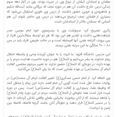
معلمان و استادان ایشان از نبوغ وی در حیرت بودند. وی در آغاز دهه سوم
زندگی درس خارج داشت آن هم در حوزه نجف که بزرگانی مانند آیت‌الله حکیم
و شاهرودی و خویی حضور داشتند. از درس وی طوری استقبال می‌شود که
بسیاری از فضلای نجف ترجیح می‌دهند در درس وی حاضر شوند آن هم
کسانی که سنشان بالاتر از استادشان است.
زائری تصریح کرد: سرنوشت وی با پسرعموی خود امام موسی صدر
شباهت‌هایی داشت و تقدیر هم این بود که هر دو توسط سفاک‌تربن افراد از
بین بروند، کارنامه علمی آنها کم‌سابقه است و در حالت طبیعی افراد باید در سن
۸۰ – ۹۰ سالگی به این مرتبه علمی برسند.
این مدرس دانشگاه افزود: ما انبیاء را به عنوان آورنده وحی و واسطه انتقال
پیام خداوند به بشر می‌دانیم و ائمه(ع) هم در دوره خاتمیت هدایت مردم را بر
عهده دارند؛ در دوره‌ای که ائمه(ع) حضور ندارند به تعبیر مرحوم مجلسی کفالت
ایتام آل محمد(ص) بر عهده علمایی است که جا پای ائمه(ع) می‌گذارند.
وی اضافه کرد: از امام حسن عسکری(ع) تعبیر کفالت ایتام آل محمد(ص) در
روایات متعدد نقل شده است گویی آن امام قصد دارند این پیام را منتقل کنند
که وظیفه علما، یتیم‌داری و کفالت ایتام آل محمد(ص) است. پس در دوره
غیبت قرار است علما جلوه‌ای از ائمه(ع) باشند، مردم در این دوره رفتار ائمه(ع)
را شاهد نیستند که از آنان بیاموزند بنابراین علمای واقعی تلاش کرده‌اند تا خود
را در مسیر ائمه(ع) قرار دهند و جلوه‌گر آنان باشند گرچه فاصله، فاصله بین
زمین و ثریاست.
زائری با بیان اینکه مردم در تمثل و نمایندگی کردن علما از ائمه(ع) در جنبه‌های