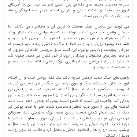
قادر به مدیریت محیط های متشنج بین المللی نخواهد بود. این که آمریکای
امروز دچار فترت و تشتت داخلی و خارجی است، به‌رغم تمام اغراقگویی ها،
یک واقعیت انکار ناپذیر است.
می گویند این فاتحان جنگ هستند که تاریخ آن را به‌دلخواه می نگارند، اما
مورخان واقعی، خوب می دانند و نوشته اند که چه عواملی دست اندرکار بودند
تا آدولف هیتلر و ارتش رایش به خطای فاحش، به سرزمین های سرد و
ناشناخته روسیه یورش ببرد و در آنجا به مرگ و تلاشی بیفتد. دور نیست که
مورخان بنویسند ولادیمیر پوتین، این افسر سابق سرویس اطلاعاتی شوروی که
دو دهه رفتارهای مشکوک و بیقرار در اروپا از خود نشان می دهد، چگونه شد
که هنوز از زیربار فروپاشی یک امپراتوری بزرگ رهایی نیافته است، به خطا و
توهم دست به تهاجم زد.
راهبردهای جنگ جدید کرملین هرچه باشد یک نکته روشن است و آن اینکه،
اروپا که از ازل خاستگاه جنگ و خون بوده، این جنگ را نیز از سر می گذراند،
اما روسیه ارتدوکسی همانند هزار سال گذشته، همچنان همسایه اروپا باقی می
ماند، سایه اش بر سر قاره سنگینی می کند و اروپا مجبور است خوب و بد با آن
زندگی کند. واقعیت این است که ناسیونالیسم روس که چندین دهه است مانند
گذشته های دور، از سوی غرب تحقیر و محاصره شده، حتی با حذف پوتین نیز
دیگر در غرب ادغام شدنی نیست و این قطعه بزرگ سرزمینی دنیا، همچنان
تهدیدی برای غرب و اروپا باقی خواهد ماند. (اروپای مغرور و مسلوب الاختیار، با
ترکیه که یک قدرت شرقی رو به رشد است نیز چنین کرد و آن را سی سال و
بیشتر، پشت دروازه های اتحادیه، تحقیر و معطل کرد و عاقبت به سوی روسیه
ودیگران کشاند).