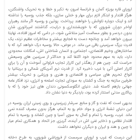
اروپای قاره بویژه آلمان و فرانسۀ امروز، به تکبر و خطا و به تحریک واشنگتن،
هرگز اقتدار و ابتکار لازم برای مهار و خنثی سازی، بلکه جذب روسیه را نداشته
اند و اینک دوباره تاوانش را خواهند پرداخت. پوتین و روسیه اگر مانند رهبران
اواخر دوران شوروی که با خویشتنداری و درایت، گذاشتند امپراتوری شان
بدون دردسر و بطور مسالمت آمیز متلاشی شود، در دامی که امروز افتاده، نهایتا
بیرون خواهد آمد و چنانچه دست به فجایع بیشتر و مخاطرات عظیم نزند، یک
قدرت بزرگ سرزمینی باقی می ماند. در عوض، حالا روسیه درک خواهد کرد که با
ساختارهای وخیم اقتصادی، اجتماعی و انسان شناختی اش، امکانات محدودی
دارد، باید به سهم محدود خود اکتفا کند و حداکثر از سرزمین های وسیعش
حراست کند. چین هم از رهگذر این کارزار تجارب فراوانی آموخت و آن را برای
کارزار اصلی آتی با غرب ذخیره کرد. از قدرت نرم آمریکای شمالی و بریتانیا با
انواع تحریم های سیاسی و اقتصادی و هنری و ورزشی و تحریک بیشتر
طرفین منازعه به جنگ و کشتار، به سودای تجارت اسلحه و انرژی، نزد افکار عامه
جهانی بازهم کاسته شد. دنیای انگلوسکسونی دندان های تیز خود را که با
ریاکاری مدتی استتار کرده بود، باردیگر به دنیا نشان داد.
بدیهی است که نفت و گاز و منابع سرشار زیرزمینی و روی زمینی ارزان روسیه در
این دنیای تشنۀ انرژی و مواد خام رو به اتمام، هرگز بدون مصرف کننده نمی
ماند. غرب، روسیه را تمام و کمال به سوی آسیا و چین کشاند و روسیه با تمام
اقتدار نظامی و ذخایر غنی اش در آینده، گریزی جز اتحاد و همکاری تمام عیار
با چین و هند و ایران و دیگران نخواهد داشت.
این درست که غرب و اروپای سرمست از فروپاشی شوروی، به طرح «خانه