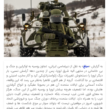
به گزارش «
مبلغ
» به نقل از دیپلماسی ایرانی، تجاوز روسیه به اوکراین و جنگ و
بی خانمانی در منتهی الیه شرق اروپا، پس از چندین دهه آرامش نسبی، بار
دیگر اروپا را دستخوش تغییرات بزرگ ژئواستراتژیکی کرد و آثار مخرب امنیتی و
اقتصادی بر جا گذاشت. گرچه از هم اکنون ظاهرا به‌نظر می رسد که این واقعه،
مائده آسمانی برای ایالات متحده آن هم در بحبوبۀ عقبگرد و انواع گرفتاری
هایش بوده، اما تضعیف هرچه بیشتر اروپا و روسیه ناشی از این جنگ، هرگز
به معنای قوی شدن غرب نیست، بلکه خسارت و تضعیف بیشتر کلیت دنیای
غرب را به همراه دارد. ایالات متحده برخلاف دوران جنگ سرد و فروپاشی اتحاد
شوروی، امروز در موقعیتی نیست که بتواند سوار بر موج شکست ها و ضعف
ها شود و در دنیایی که رقیبان قدرتمند و پرمدعا، پشت سر هم ظاهر می شوند