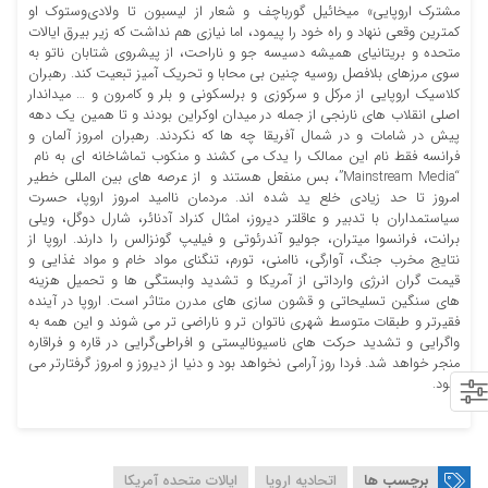
مشترک اروپایی» میخائیل گورباچف و شعار از لیسبون تا ولادی‌وستوک او
کمترین وقعی ننهاد و راه خود را پیمود، اما نیازی هم نداشت که زیر بیرق ایالات
متحده و بریتانیای همیشه دسیسه جو و ناراحت، از پیشروی شتابان ناتو به
سوی مرزهای بلافصل روسیه چنین بی محابا و تحریک آمیز تبعیت کند. رهبران
کلاسیک اروپایی از مرکل و سرکوزی و برلسکونی و بلر و کامرون و … میداندار
اصلی انقلاب های نارنجی از جمله در میدان اوکراین بودند و تا همین یک دهه
پیش در شامات و در شمال آفریقا چه ها که نکردند. رهبران امروز آلمان و
فرانسه فقط نام این ممالک را یدک می کشند و منکوب تماشاخانه ای به نام
“Mainstream Media”، بس منفعل هستند و از عرصه های بین المللی خطیر
امروز تا حد زیادی خلع ید شده اند. مردمان ناامید امروز اروپا، حسرت
سیاستمداران با تدبیر و عاقلتر دیروز، امثال کنراد آدنائر، شارل دوگل، ویلی
برانت، فرانسوا میتران، جولیو آندرئوتی و فیلیپ گونزالس را دارند. اروپا از
نتایج مخرب جنگ، آوارگی، ناامنی، تورم، تنگنای مواد خام و مواد غذایی و
قیمت گران انرژی وارداتی از آمریکا و تشدید وابستگی ها و تحمیل هزینه
های سنگین تسلیحاتی و قشون سازی های مدرن متاثر است. اروپا در آینده
فقیرتر و طبقات متوسط شهری ناتوان تر و ناراضی تر می شوند و این همه به
واگرایی و تشدید حرکت های ناسیونالیستی و افراطی‌گرایی در قاره و فراقاره
منجر خواهد شد. فردا روز آرامی نخواهد بود و دنیا از دیروز و امروز گرفتارتر می
شود.
برچسب ها
اتحادیه اروپا
ایالات متحده آمریکا