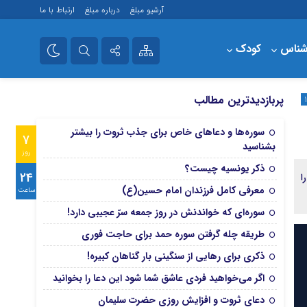
آرشیو مبلغ
درباره مبلغ
ارتباط با ما
شناس
کودک
فروشگاه
تلگرام
پربازدیدترین مطالب
آپارات
سوره‌ها و دعاهای خاص برای جذب ثروت را بیشتر
7
بشناسید
روز
ذکر یونسیه چیست؟
24
ا
معرفی کامل فرزندان امام حسین(ع)
ساعت
سوره‌ای که خواندنش در روز جمعه سرّ عجیبی دارد!
طریقه چله گرفتن سوره حمد برای حاجت فوری
ذکری برای رهایی از سنگینی بار گناهان کبیره!
اگر می‌خواهید فردی عاشق شما شود این دعا را بخوانید
دعای ثروت و افزایش روزی حضرت سلیمان