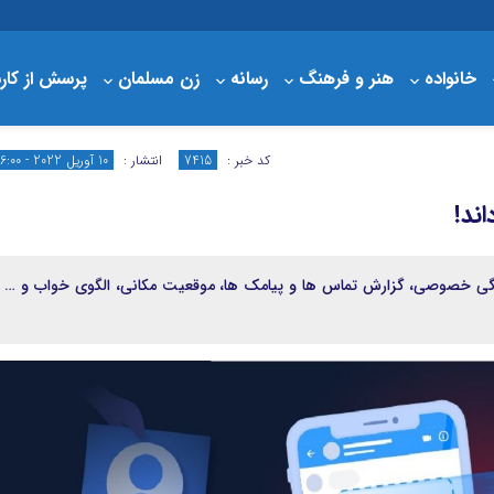
خانواده
هنر و فرهنگ
رسانه
زن مسلمان
پرسش از کار
درباره مبلغ
سبد خرید
کد خبر :
7415
انتشار :
10 آوریل 2022 - 16:00
ند!
دگی خصوصی، گزارش تماس ها و پیامک ها، موقعیت مکانی، الگوی خواب و … ر