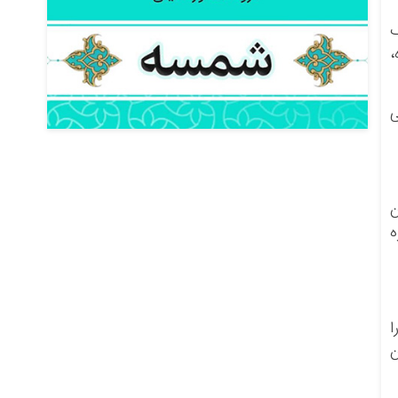
ک
،
ی
ن
ه
را
ن