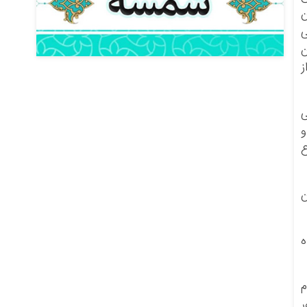
ن
ی
ن
ز
ی
و
ع
ن
ه
م
ر