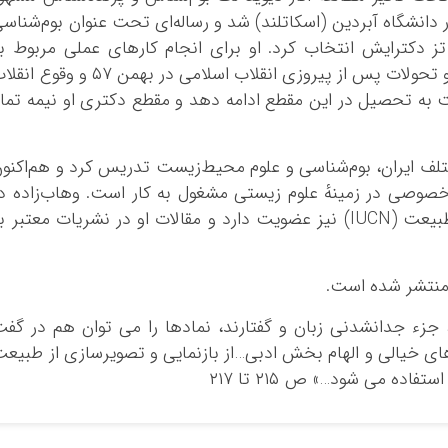
انشگاه آبردین (اسکاتلند) شد و رساله‌ای تحت عنوان بوم‌شناس
 دکترایش انتخاب کرد. او برای انجام کارهای عملی مربوط ب
پایان‌نامه به ایران بازگشت ولی به علت تغییر و تحولات پس از پیروزی انقلاب اسلامی در بهمن ۵۷ و وقو
 به تحصیل در این مقطع ادامه دهد و مقطع دکتری او نیمه تما
انشگاه‌های مختلف ایران، بوم‌شناسی و علوم محیط‌زیست تدریس کرد و هم‌اکنو
صی در زمینهٔ علوم زیستی مشغول به کار است. وهاب‌زاده د
کمیتهٔ آموزشی اتحادیهٔ بین‌المللی حفاظت از طبیعت (IUCN) نیز عضویت دارد و مقالات او در نشریات معتبر 
 جزء جدانشدنی زبان و گفتارند، نمادها را می توان هم در گف
ی خیالی و الهام بخش ادبی…از بازنمایی و تصویرسازی از طبیع
ده می شود…» ص ۲۱۵ تا ۲۱۷