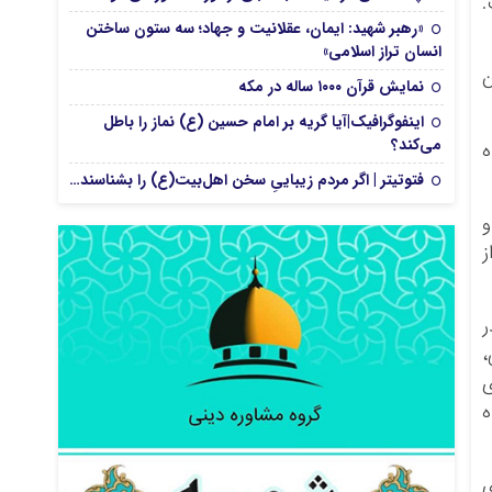
.
«رهبر شهید: ایمان، عقلانیت و جهاد؛ سه ستون ساختن
انسان تراز اسلامی»
ن
نمایش قرآن ۱۰۰۰ ساله در مکه
اینفوگرافیک|آیا گریه بر امام حسین (ع) نماز را باطل
می‌کند؟
ه
فتوتیتر | اگر مردم زیباییِ سخن اهل‌بیت(ع) را بشناسند…
و
ز
ر
،
ی
ه
ی