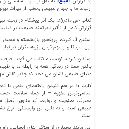
به گزارش «
مبلغ
» به نقل از ایرنا، سلامتی و
ارتباط ما با جهان طبیعی بخشی از میراث بیول
کتاب
حق مادرزاد
، یک اثر پیشگام در زمینه بی
گزارش کامل از تأثیر قدرتمند طبیعت بر کیفیت 
استفن آر. کلرت، پروفسور بازنشسته و محقق 
ییل آمریکا و از مهم ترین پژوهشگران بیوفیلی
استفان کلرت، نویسنده کتاب می گوید: ظرفیت 
یافتن معنا در زندگی همه به رابطه ما با طبیع
دنیای طبیعی نشان می دهد که چقدر نقش مهم آ
کلرت با در هم تنیدن یافته‌های علمی با تج
اساسی‌ترین مفهوم – از جمله سلامت جسمان
مصرف، معنویت و روابط، که عناوین فصل های
طبیعی است و به دلیل این وابستگی، نوع بشر
است.
اما، مانند بسیاری از ویژگی های انسانی، راه ه