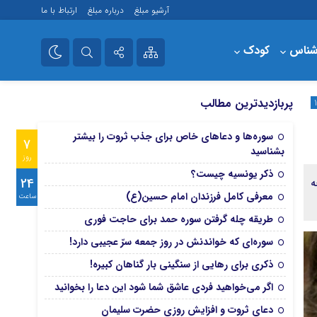
آرشیو مبلغ
درباره مبلغ
ارتباط با ما
شناس
کودک
فروشگاه
تلگرام
پربازدیدترین مطالب
آپارات
سوره‌ها و دعاهای خاص برای جذب ثروت را بیشتر
7
بشناسید
روز
ذکر یونسیه چیست؟
24
ه
معرفی کامل فرزندان امام حسین(ع)
ساعت
طریقه چله گرفتن سوره حمد برای حاجت فوری
سوره‌ای که خواندنش در روز جمعه سرّ عجیبی دارد!
ذکری برای رهایی از سنگینی بار گناهان کبیره!
اگر می‌خواهید فردی عاشق شما شود این دعا را بخوانید
دعای ثروت و افزایش روزی حضرت سلیمان