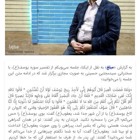
به گزارش «
مبلغ
» به نقل از ایکنا، جلسه سی‌ویکم از تفسیر سوره یوسف(ع)، با
سخنرانی سیدمجتبی حسینی به صورت مجازی برگزار شد که در ادامه متن این
جلسه را می‌خوانید؛
«وَلَمَّا فَصَلَتِ الْعِيرُ قَالَ أَبُوهُمْ إِنِّي لَأَجِدُ رِيحَ يُوسُفَ لَوْلَا أَنْ تُفَنِّدُونِ * قَالُوا تَاللَّهِ
إِنَّكَ لَفِي ضَلَالِكَ الْقَدِيمِ * فَلَمَّا أَنْ جَاءَ الْبَشِيرُ أَلْقَاهُ عَلَى وَجْهِهِ فَارْتَدَّ بَصِيرًا قَالَ
أَلَمْ أَقُلْ لَكُمْ إِنِّي أَعْلَمُ مِنَ اللَّهِ مَا لَا تَعْلَمُونَ * قَالُوا يَا أَبَانَا اسْتَغْفِرْ لَنَا ذُنُوبَنَا إِنَّا كُنَّا
خَاطِئِينَ * قَالَ سَوْفَ أَسْتَغْفِرُ لَكُمْ رَبِّي إِنَّهُ هُوَ الْغَفُورُ الرَّحِيمُ؛ وقتی که کاروان از
کاخ یوسف(ع) یا از آن شهر جدا شد، یعقوب(ع) گفت: بوی یوسف(ع) را حس
می‌کنم؛ اگر من را مسخره نکنید. فرزندان به پدر گفتند: تو در همان گمراهی
قدیمت هستی. زمانی که بشیر آمد، پیراهن را روی صورت یعقوب(ع) انداخت
و او بینا شد. یعقوب(ع) گفت: آیا به شما نگفتم چیزهایی از خدا می‌دانم که
شما نمی‌دانید؟ گفتند: ای پدر ما، از طرف ما استغفار کن که ما خطا کردیم.