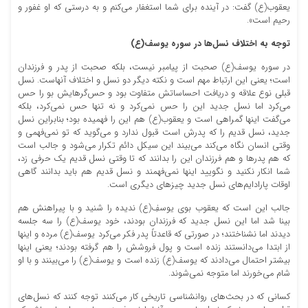
یعقوب(ع) گفت: در آینده برای شما استغفار می‌کنم و به درستی که او غفور و
رحیم است».
توجه به اختلاف نسل‌ها در سوره یوسف(ع)
در سوره یوسف(ع) صحبت از پیامبر نیست، بلکه صحبت از پدر و فرزندان
است؛ یعنی این ارتباط مهم است و نکته دیگر دو نسل و اختلاف آنهاست. نسل
قبلی نوع علاقه و دریافت احساساتش متفاوت بود و حس‌گرهایش بو را حس
می‌کرد اما نسل جدید این را حس نمی‌کرد و نه‌ تنها حس نمی‌کرد، بلکه
می‌گفت اینها گمراهی است و یعقوب(ع) هم این را فهمیده بود؛ بنابراین نسل
جدید، نسل قدیم را که پدرش است قبول ندارد و می‌گوید که تو نمی‌فهمی و
وقتی انسان نگاه می‌کند می‌بیند این سیکل دائم تکرار می‌شود و جالب است
که هم پدرها و هم فرزندان این را بدانند که تا وقتی نسل قدیم یک حرفی زد،
شما انکار نکنید و نگویید اینها نمی‌فهمند و نسل قدیم هم باید بدانند گاهی
اوقات پارادایم‌های نسل جدید چیزهای دیگری است.
جالب این است که یعقوب بوی یوسفِ(ع) ندیده را شنید و با پیراهنش هم
بینا شد اما این نسل جدید که فرزندان بودند، خود یوسف(ع) را سه جلسه
دیدند اما نشناختند؛ در صورتی که قاعدتاً پدر فکر می‌کرد یوسف(ع) مرده و اینها
از ابتدا می‌دانستند زنده است و پول فروشش را هم گرفته بودند؛ یعنی اینها
بیشتر احتمال می‌دادند که یوسف(ع) زنده است و یوسف(ع) را می‌بینند و با او
شام می‌خورند اما متوجه نمی‌شوند.
کسانی که در بحث‌های روانشناسی تاریخی کار می‌کنند توجه کنند که نسل‌های