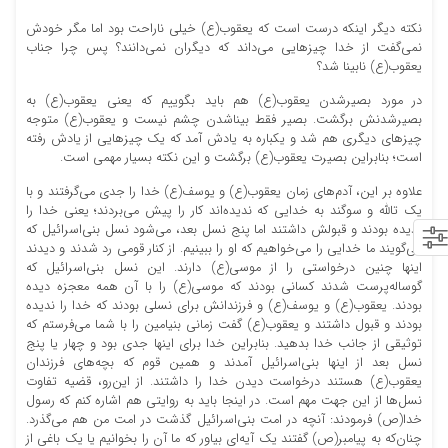
نکته دیگر اینکه درست است که یعقوب(ع) خیلی ناراحت بود اما مگر خودش
نمی‌گفت از خدا چیزهایی می‌داند که دیگران نمی‌دانند؟ پس چرا جناب
یعقوب(ع) نابینا شد؟
در مورد بصیرشدن یعقوب(ع) هم باید بگوییم که یعنی یعقوب(ع) به
بصیرشدنش برگشت. بصیر فقط بیناشدن چشم نیست و یعقوب(ع) متوجه
چیزهای دیگری هم شد و یکباره به یادش آمد که یک چیزهایی از یادش رفته
است؛ بنابراین بصیرت یعقوب(ع) برگشت و این نکته بسیار مهمی است.
علاوه بر این، آدم‌های زمان یعقوب(ع) و یوسف(ع) خدا را جدی می‌گرفتند و با
یک تالله و سوگند به خدایی که ندیده‌اند کار را پیش می‌بردند؛ یعنی خدا را
ندیده بودند و قبولش داشتند اما پنج نسل بعد، می‌شود نسل بنی‌اسرائیل که
می‌گویند ما خدایی را می‌خواهیم که او را ببینیم. از کنار قومی رد شدند و دیدند
اینها چنین درخواستی را از موسی(ع) دارند. این نسل بنی‌اسرائیل که
گوساله‌پرست شدند کسانی بودند که موسی(ع) را با آن همه معجزه دیده
بودند. یعقوب(ع) و یوسف(ع) و فرزندانش برای نسلی بودند که خدا را ندیده
بودند و قبول داشتند و یعقوب(ع) گفت زمانی بنیامین را با شما می‌فرستم که
توثیقی از جانب خدا بدهید. بنابراین خدا برای اینها جدی بود و چهار یا پنج
نسل بعد از اینها بنی‌اسرائیل آمدند و همین قوم که بچه‌های فرزندان
یعقوب(ع) هستند درخواست دیدن خدا را داشتند. از این‌رو، قضیه تفاوت
نسل‌ها از این جهت مهم است. در اینجا باید به روایتی هم اشاره کنم که رسول
خدا(ص) فرمودند: آنچه در امت بنی‌اسرائیل گذشت در امت من هم می‌گذرد.
چنان‌که به پیامبر(ص) گفتند یک آیه‌ای بیاور که ما آن را بخوانیم یا یک باغی از