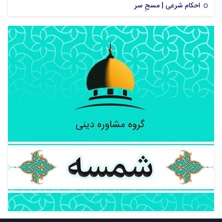
احکام شرعی | مسحِ سر