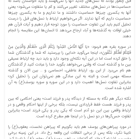
قبل چطور بودند که نسل‌های جدید آنها را نمی‌فهمند و باید حواسمان باشد که
حساسیت‌ها در نسل‌های مختلف تغییر می‌کنند و کم یا متفاوت می‌شود؛ یعنی
آنها به یکسری چیزها حساسیت داشتند و ما نداریم و ما به یکسری چیزها
حساسیت داریم که آنها ندارند. اگر می‌خواهیم ارتباط با نسل‌های قبل را درست
تحلیل کنیم باید این تفاوت حساسیت را مورد توجه قرار دهیم و آیات قرآن هم
خیلی اوقات به گذشته‌ها و آباء ارجاع می‌دهد تا انسان‌ها این مقایسه را انجام
دهند.
در سوره بقره هم فرمود: «يَا أَيُّهَا النَّاسُ اعْبُدُوا رَبَّكُمُ الَّذِي خَلَقَكُمْ وَالَّذِينَ مِنْ
قَبْلِكُمْ لَعَلَّكُمْ تَتَّقُونَ»، اینجا می‌گوید خدایی را بپرستید که شما و گذشتگان شما
را خلق کرده است اما در این آیه نکته‌ای وجود دارد و باید دید چه ارتباط عمیقی
بین ما و گذشته است که وقتی می‌خواهد بگوید خدا را عبادت کنید از گذشتگان
هم نام می‌برد. از این ‌رو، ارتباط عاطفی، احساسی و … بین الان و گذشته
مسئله مهمی است و البته به این سادگی هم نمی‌توان این را تحلیل کرد؛
بنابراین تفاوت نسل‌ها اهمیت دارد و در این سوره و سوره یوسف(ع) به آن
اشاره شده است.
نکته دیگر هم نگاه به مسئله از دیدگاه پدر و فرزند است؛ یعنی احکامی که بین
پدر و فرزند هست فقط قراردادی نیست، بلکه برخی از اینها احکام واقعی و در
ارتباط واقعی بین این دو آدم است که یکی پدر و یکی فرزند است؛ بنابراین
تفاوت حس‌گرها در دو نسل را در اینجا هم مطرح کرده است.
در مورد پیراهن‌های یوسف هم باید بگوییم که پیراهن نخست، یعقوب(ع) را
نابینا نکرد، بلکه پس از برخی اتفاقات این واقعه رخ داد. در این زمینه برخی
مفسرین اشتباه کرده‌اند که گفته‌اند پیراهن یوسف(ع)، یعقوب(ع) را نابینا کرد.