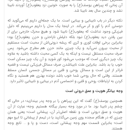
آن زمانی که پیراهن یوسف(ع) را به صورت خونین نزد یعقوب(ع) آوردند نابینا
نشد و چندین سال بعد نابینا شد.
نکته دیگر در باب نابینایی و بینایی است. ما یک جمله‌ای داریم که می‌گوید که
دوستی آدم را کور و کر می‌کند. در اینجا یک مدل را داریم می‌بینیم که دلیل
فیزیکی وجود نداشت که یعقوب(ع) نابینا شود و هیچ محرک خارجی برای از
بین رفتن دید یعقوب(ع) نبود بلکه دلیلش ناراحتی و حزن یعقوب(ع) بود؛
بنابراین برخی اوقات کوری و کری که ریشه درونی‌اش از محبت است مستقیم
از محبت بیرون نمی‌آید و یک چیزی مانند حزن هم مطرح می‌شود. پس
صرف محبت مستقل نیست و اینکه به یک کسی محبت داشته باشید به علاوه
یک چیز دیگری است که موجب می‌شود کور شوید و آن یک چیز ممکن است
خوب یا بد باشد. بنابراین علت نابیناشدن صرف مسائل فیزیکی نیست و قضیه
فراتر از این است و مسائل روحی و قلبی بر مسائل جسمی انسان مسلط
هستند. وقتی که حال روحی شما خوب باشد دونده بهتری هم هستید و نگاه
کردن به ارتباطات روحی و قلبی و احساسی آدم در بینایی و نابینایی تاثیر دارد.
وجه بیانگر هویت و عمق درونی است
همچنین یوسف(ع) گفت که این پیراهن را بر وجه پدر بیندازید؛ در حالی که
چشم پدر نابینا بود. ما در مورد وجه بسیار بیگانه هستیم. وجه؛ عبارت از آن
هویت و عمق درونی است و نقطه اصلی‌تر آن، پیشانی است؛ یعنی همان
چیزی که در هنگام سجده روی زمین می‌گذارید یا در تیمم از پیشانی تا ابرو مهم
است؛ بنابراین قسمت مهم وجه پیشانی است، دست و پا و … تابع وجه
هستند.