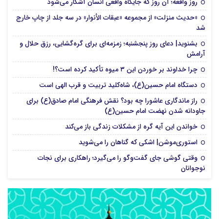
روز واقعه؛ آن روز که جایگاه واقعی انسان آشکار می‌شود
«حدیث منزلت» از مجموعه «عبقات الأنوار» در سه جلد از چاپ خارج
شد
بشنوید| دعای روز پنجشنبه؛ زمزمه‌ای برای گره‌گشایی، رزق حلال و
آرامش
چرا خداوند بر خوردن این ۳ میوه تأکید کرده است؟!
دستگاه امام حسین(ع)، شاه‌کلید تربیت و قرب الهی است
راز ماندگاری عاشورا چه بود؟ نقش فرهنگی امام صادق(ع) برای
جاودانه شدن نهضت امام حسین(ع)
خواندن این آیه گره از مشکلات زندگی باز می‌کند
استوری‌موشن| اشکی که گناهان را می‌شوید
وقتی گوشی جای گفت‌وگو را می‌گیرد؛ راهکاری برای نجات
نوجوانان