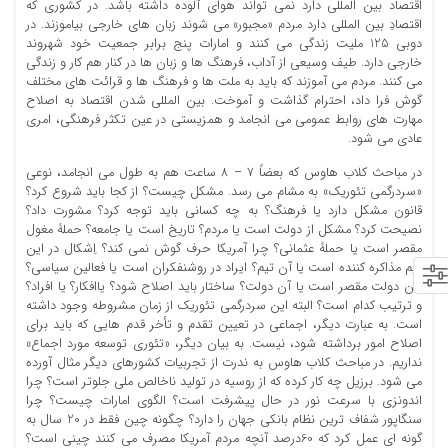
اقتصاد بین المللی دارد نمی تواند هوای آلوده داشته باشد. در کشوری که
اقتصادِ بین المللی دارد مردم «مجبور» می شوند زبان های خارجی بیاموزند. در
دوبی 125 ملیت زندگی می کنند و امارات پنج برابر جمعیت خود شهروند
خارجی دارد. طیف وسیعی از آداب، فرهنگ ها و زبان ها در کنار هم کار و زندگی
می کنند. مردم می آموزند که باید به ملت ها و فرهنگ ها و قرائت های مختلف
گوش فرا داد، احترام گذاشت و آموخت. بین المللی شدن اقتصاد به اصلاح
مهارت های روابط عمومی می انجامد و همزیستی در عین تکثر فرهنگی، امری
عادی می شود.
در مباحث کلاب هاوس که بعضاً 7 – 8 ساعت هم به طول می انجامد، نوعی
«سردرگمی تئوریک» به مشام می رسد. مشکل چیست؟ از کجا باید شروع کرد؟
قانون مشکل دارد یا فرهنگ؟ به چه کسانی باید توجه کرد؟ مشورت داد؟
نصیحت کرد؟ مشکل از دولت است یا مردم؟ تاریخ است یا جامعه؟ حملۀ مغول
مقصر است یا حملۀ عثمانی؟ چرا آمریکا حرف گوش نمی کند؟ اِشکال در این
تیم مذاکره کننده است یا آن تیم؟ ایراد در روشنفکران است یا فعالین سیاسی؟
این دولت مقصر است یا آن دولت؟ ساختار باید اصلاح شود؟ یاافکار؟ یا افراد؟
و ترتیب کدام است؟ البته این سردرگمی تئوریک از زمان مشروطه وجود داشته
است. به عبارت دیگر، اجماعی در تعیین تقدم و تأخر قدم هایی که باید برای
اصلاح امور برداشته شود، نیست. به بیان دیگر، «تئوری توسعه مورد اجماع»
نداریم. در مباحث کلاب هاوس به ندرت از تجربیات کشورهای دیگر مثال آورده
می شود. برزیل چه کار کرده که از روسیه در تولید ناخالص ملی جلوتر است؟ چرا
اندونزی با سرعت نور در حال پیشرفت است؟ الگوی امارات چیست؟ چرا
سنگاپور شفاف ترین نظام بانکی جهان را دارد؟ چگونه چین فقط در 20 سال به
گونه ای عمل کرد که 60درصد آنچه مردم آمریکا مصرف می کنند چینی است؟