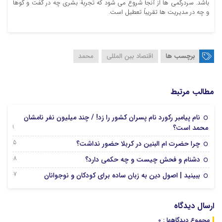
باشد. سردرگمی ها از آنجا شروع می شود که تجربۀ بشری چه در گفت و گوها
و چه در مدیریت ها تقریباً تعطیل است.
برچسب ها
اقتصاد بین المللی
محمد
مطالب مرتبط
نام پیامبر رکورد نام پسران کشور را زد! / چند میلیون نفر نامشان
29 ژانویه 2025
محمد است؟
15 دسامبر 2024
چرا حضرت ام البنین در کربلا حضور نداشت؟
08 دسامبر 2024
دشنام و فحش چیست و چه حکمی دارد؟
07 دسامبر 2024
ببینید | اصول دین به زبان ساده برای کودکان و نوجوانان
ارسال دیدگاه
مجموع دیدگاهها : 0