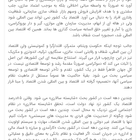
آورد نه ضرورتاً به واسطه مبانی اخلاقی بلکه به موجب اعتماد سازی، جلب
مشتری و با هدف افزایش فروش وسهم بازار. شفاف سازی سازمانی، شفافیت
رفتاری افراد را به دنبال می آورد. اقتصادِ یک کشور نمی تواند بین المللی شود
ولی در هاله ای از ابهام، مدیریت سازمان های موازی، گیر و دار بوروکراسی،
بازی با آمار و تغییر خلق‌ الساعه سیاست گذاری ‌ها بماند. همین که اقتصاد بین
المللی شد، «مجبور» است شفاف باشد.
جالب توجه اینکه حکومتِ ویتنام، متمرکز، اقتدارگرا و کمونیستی ولی اقتصاد
آن بین المللی، شفاف و رقابتی است. مالزی، سنگاپور، ترکیه، اندونزی و مکزیک
نیز در این چارچوب قرار می ‌گیرند. استنتاج مقایسه ای این کشورها، این اصل
را اثبات می کند که دموکراسی ضرورتاً مقدمۀ رشد و توسعۀ اقتصادی نیست. در
کلِ جهان ظاهراً فقط در یک کشور، تقدم و تأخر توسعه اقتصادی و توسعه
سیاسی بحث می شود. بقیۀ حاکمیت ها عموماً مستقل از ماهیت نظام
سیاسی آنها، «تصمیم» گرفته اند اقتصاد و بین المللی شدن اقتصاد را مبنا قرار
دهند.
چندین دهه است در کشور بحث «شایسته سالاری» می شود. وقتی 85درصد
اقتصاد یک کشور نزد نهاد دولت است، تحقق «شایسته سالاری» در نظام
اجتماعی امری نزدیک به محال است. چندین دهه است در کشور بحث می
شود چگونه از «مدیریت های فردی به مدیریت های سیستمی» حرکت کنیم.
تنها با اقتصادِ غیر دولتی و بین المللی شدن اقتصاد، مهارت و سیستم اولویت
پیدا می کنند. چندین دهه است در کشور بحث «کارآمدی و مبارزه با فساد مالی
و اداری» در جریان است. اگر فعالیت و نظام بانکی به معنای دقیق و عملیاتی
کلمه، خصوصی باشد، هیچ گاه بانک خصوصی 65 میلیون یورو بدون وثیقه به