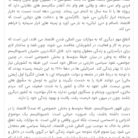
فردی وام نمی دهد و وقتی هم وام داد آنقدر مکانیسم های نظارتی دارد که
پروژه ها را تا سه سال به اتمام می رساند. چندین دهه است نسبت به «فرار
سرمایه» ابراز نگرانی می شود. ناکارآمدی ها و دخالت های دولتی است که
اقتصاد ناسالم و «بی ثباتی» به بار می آورد و زمینه های فرار سرمایه را فراهم
می کند.
اتفاقِ مهمِ دیگری که به موازاتِ بین المللی شدنِ اقتصاد می افتد، این است که
مردم به کار و فعالیت در کشورشان علاقمند می شوند چون فضا و ساختار لازم
برای درآمدزایی و زندگی معقول وجود دارد. قابل اتکاءترین حامیان ناسیونالیسم
و علاقه به وطن در میان طبقۀ متوسط و بخش خصوصی است. در چنین
جوامعی، نفوذ سیاسی خارجی در حداقل خود است. این طبقه به کشورش نیاز
دارد تا بهتر زندگی کند. اسرائیلی ها در دهۀ 1960 به این نتیجه رسیده بودند که
با توجه به درجۀ فقر در جامعه و دولت خاورمیانه ای، با همان انگیزۀ اول (یعنی
مالی) می توانند افراد را به خدمت بگیرند و نیازی به توسل به مشّوق های
بعدی نیست. فقر، تعهد به خاک و کشور را به شدت ضعیف می کند. مردم
مالزی، اندونزی، ویتنام و سنگاپور لزومی ندارند به فکر مهاجرت به کشور دیگری
باشند چون در میهن خود فرصت رشد، رقابت و بهبود زندگی خود را دارند.
برای ظهور ناسیونالیسم، طبقۀ متوسط و بخش خصوصی که عمدتاً اقتصاد را در
دست داشته باشند، یک ضرورت حیاتی است. ناسیونالیسم یک موضوع
انتزاعی و احساسی نیست، بلکه امری واقعی و کمّی است. به موازات رشد تعلقِ
خاطر به خاک به موجب بین المللی شدن اقتصاد، اندیشۀ سیاسی هم متعادل
می شود زیرا عمومِ افراد متوجه می شوند زندگی آنها در گروی رقابت در داخل و
خارج است و سخنان تند، عمدۀ مشتریان خود را از دست می دهد کما اینکه