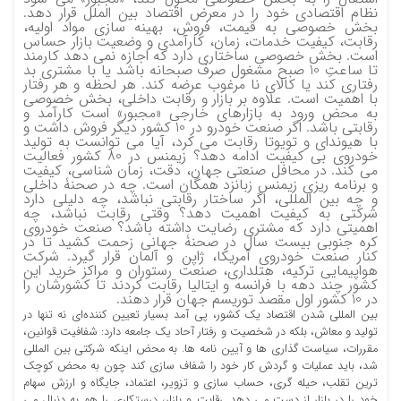
نظام اقتصادی خود را در معرض اقتصاد بین الملل قرار دهد.
بخش خصوصی به قیمت، فروش، بهینه سازی مواد اولیه،
رقابت، کیفیت خدمات، زمان، کارآمدی و وضعیت بازار حساس
است. بخش خصوصی ساختاری دارد که اجازه نمی‌ دهد کارمند
تا ساعتِ 10 صبح مشغول صرف صبحانه باشد یا با مشتری بد
رفتاری کند یا کالای نا مرغوب عرضه کند. هر لحظه و هر رفتار
با اهمیت است. علاوه بر بازار و رقابت داخلی، بخش خصوصی
به محض ورود به بازارهای خارجی «مجبور» است کارآمد و
رقابتی باشد. اگر صنعت خودرو در 10 کشور دیگر فروش داشت و
با هیوندای و تویوتا رقابت می کرد، آیا می توانست به تولید
خودروی بی کیفیت ادامه دهد؟ زیمنس در 80 کشور فعالیت
می کند. در محافل صنعتی جهان، دقت، زمان شناسی، کیفیت
و برنامه ریزی زیمنس زبانزد همگان است. چه در صحنۀ داخلی
و چه بین المللی، اگر ساختار رقابتی نباشد، چه دلیلی دارد
شرکتی به کیفیت اهمیت دهد؟ وقتی رقابت نباشد، چه
اهمیتی دارد که مشتری رضایت داشته باشد؟ صنعت خودروی
کره جنوبی بیست سال در صحنۀ جهانی زحمت کشید تا در
کنار صنعت خودروی آمریکا، ژاپن و آلمان قرار گیرد. شرکت
هواپیمایی ترکیه، هتلداری، صنعت رستوران و مراکز خرید این
کشور چند دهه با فرانسه و ایتالیا رقابت کردند تا کشورشان را
در 10 کشور اول مقصد توریسم جهان قرار دهند.
بین المللی شدن اقتصاد یک کشور، پی آمد بسیار تعیین کننده‌ای نه تنها در
تولید و معاش، بلکه در شخصیت و رفتار آحاد یک جامعه دارد: شفافیت قوانین،
مقررات، سیاست گذاری ها و آیین نامه ها. به محض اینکه شرکتی بین المللی
شد، باید عملیات و گردش کار خود را شفاف سازی کند چون به محض کوچک
ترین تقلب، حیله گری، حساب سازی و تزویر، اعتماد، جایگاه و ارزش سهام
خود را در بازار از دست می دهد. رقابت و بازار، درستکاری را هم به دنبال می