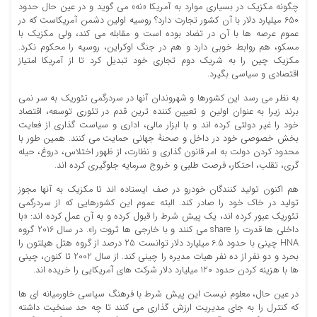
چگونه مکزیک در بسیاری موارد به آمریکا «نه» می گوید و در عین حال حدود
650 میلیارد دلار با آن کشور تجارت دارد؟ روسیه اولین دشمن آمریکاست که در
عموم عرصه ها با آن در تضاد بوده است و مقابله می کند، ولی مکزیک با
مسکو، هم روابط خوبی دارد و هم در جنگ اوکراین، روسیه را محکوم نکرد.
مکزیک چین را به شریک دوم تجاری خود تبدیل کرد تا از آمریکا امتیاز
اقتصادی و سیاسی بگیرد.
به نظر می رسد این کشورها و شهروندان آنها در سردرگمی تئوریک به سر نمی
برند زیرا به عنوان اولین و تعیین کننده ترین قدم در تئوری توسعه، اقتصاد
خود را غیر دولتی کرده اند و با ابزار مالی، اداری و سیاست گذاری از فعایت
بخش خصوصی خود در داخل و صحنۀ جهانی حمایت می کنند. همین طور با
محدود کردن دولت به امر قانون گذاری و نظارت، از ظهور اختلاس، دروغ، حیله
گری، تقلب، احتکار، فرصت طلبی و خروج سرمایه جلوگیری کرده اند.
هم اکنون تولید کنندگان خودرو در صف ایستاده اند تا مکزیک به آنها مجوز
تولید در خاک خود را صادر کند. البته عموم این کشورهایی که از سردرگمی
تئوریک عبور کرده اند، یک پیش شرط را قبول کرده و به آن عمل کرده اند: «با
داخلی ها قدرت را share می کنند و با خارجی ها ثروت را». در سال 2016 گروه
HNA چینی با حدود 6.5 میلیارد دلار توانست 25 درصد از گروه هتل هیلتون را
بحرد و دو نفر از ده نفر هیات مدیره را چینی کند. از سال 2002 تا کنون، چینی
ها با هزینه کردن حدود 120 میلیارد دلار شرکت های آمریکایی را خریده اند.
در عین حال، معلوم نیست این پیش شرط با فرهنگ سیاسی خاورمیانه ای ها
که کنترل را به جای مدیریت ارزش گذاری می کنند تا چه حد سنخیت داشته