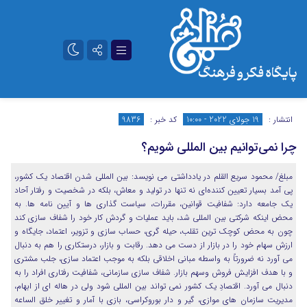
تلگرام
آپارات
انتشار :
19 جولای 2022 - 10:00
کد خبر :
9836
چرا نمی‌توانیم بین المللی شویم؟
مبلغ/ محمود سریع القلم در یادداشتی می نویسد: بین المللی شدن اقتصاد یک کشور،
پی آمد بسیار تعیین کننده‌ای نه تنها در تولید و معاش، بلکه در شخصیت و رفتار آحاد
یک جامعه دارد: شفافیت قوانین، مقررات، سیاست گذاری ها و آیین نامه ها. به
محض اینکه شرکتی بین المللی شد، باید عملیات و گردش کار خود را شفاف سازی کند
چون به محض کوچک ترین تقلب، حیله گری، حساب سازی و تزویر، اعتماد، جایگاه و
ارزش سهام خود را در بازار از دست می دهد. رقابت و بازار، درستکاری را هم به دنبال
می آورد نه ضرورتاً به واسطه مبانی اخلاقی بلکه به موجب اعتماد سازی، جلب مشتری
و با هدف افزایش فروش وسهم بازار. شفاف سازی سازمانی، شفافیت رفتاری افراد را به
دنبال می آورد. اقتصادِ یک کشور نمی تواند بین المللی شود ولی در هاله ای از ابهام،
مدیریت سازمان های موازی، گیر و دار بوروکراسی، بازی با آمار و تغییر خلق‌ الساعه