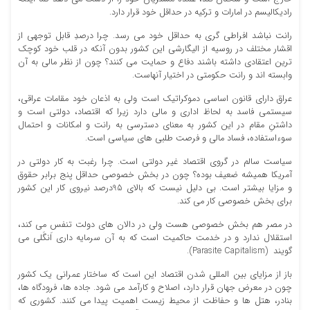
رادیکالیسم در امارات و ترکیه در حداقل خود قرار دارد.
رانت نباشد افراطی گری به حداقل خود می رسد. چرا درصدِ قابل توجهی از
اقشار مختلف در روسیه از الیگارشی این کشور بدون آنکه در قلب خود کوچک
ترین اعتقادی داشته باشند دفاع و حمایت می کنند؟ چون از نظر مالی به آن
وابسته اند و رانت حکومتی در اختیار آنهاست.
عراق دارای قانون اساسی دموکراتیک است ولی به اذعان خود مقامات عراقی،
سیستمی فاسد به لحاظ اداری و مالی دارد زیرا که اقتصاد، دولتی است و
داشتنِ مقام در این کشور به معنای دسترسی به رانت و امکانات و احتمال
سوءاستفاده، فساد مالی و فرصت طلبی های سیاسی است.
سیاست سالم در گروی اقتصاد غیر دولتی است. چرا رغبت به کار دولتی در
آمریکا همیشه ضعیف بوده؟ چون در بخش خصوصی حداقل پنج برابر حقوق
و مزایا بیشتر است. بی دلیل نیست که بالای 95درصد نیروی کار این کشور
برای بخش خصوصی کار می کند.
در مصر هم بخش خصوصی هست ولی در دالان های دولت تنفس می کند،
استقلال ندارد و در خدمت حاکمیت است که به آن سرمایه داری اَنگَلی می
گویند (Parasite Capitalism).
باز از مزایای بین المللی شدن اقتصاد این است که ساختار عمرانی یک کشور
چون در معرض جهان قرار دارد، اصلاح و کارآمد می شود. جاده ها، فرودگاه ها،
بنادر، هتل ها و حفاظت از محیط زیست اهمیت پیدا می کنند. کشوری که