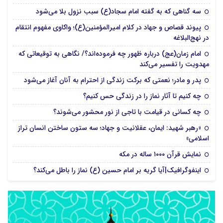
سه گناهی که به گفته امام سجاد(ع) سبب نزول بلا می‌شود
پیوند قصاص و جهاد در کلام امیرالمؤمنین(ع)؛ واکاوی مفهوم انتقام
در نهج‌البلاغه
امام زمان(عج) درباره ظهور چه فرموده‌اند؟/ نگاهی به توقیعاتی که
مهدویت را تفسیر می‌کند
پدر و مادر؛ نعمتی که برکت زندگی از احترام به آنان آغاز می‌شود
چه کنیم تا آثار نماز را در زندگی حس کنیم؟
چه کسانی در قیامت با تاجی از نور محشور می‌شوند؟
«رهبر شهید: ایمان، عقلانیت و جهاد؛ سه ستون ساختن انسان تراز
اسلامی»
نمایش قرآن ۱۰۰۰ ساله در مکه
اینفوگرافیک|آیا گریه بر امام حسین (ع) نماز را باطل می‌کند؟