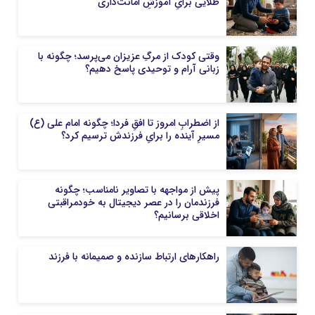
طلایی برایِ آموزشِ امانت‌داری
وقتی کودک از مرگِ عزیزان می‌پرسد؛ چگونه با
زبانی آرام و توحیدی پاسخ دهیم؟
از اضطرابِ امروز تا افقِ فردا؛ چگونه امام علی (ع)
مسیرِ آینده را برایِ فرزندش ترسیم کرد؟
پیش از مواجهه با تصاویر نامناسب؛ چگونه
فرزندمان را در عصر دیجیتال به خودمراقبتی
اخلاقی برسانیم؟
راهکارهای ارتباط سازنده و صمیمانه با فرزند