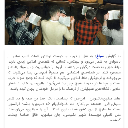
به گزارش «
مبلغ
» به نقل از ترجمان، درست نوشتن کلمات اغلب نمادی از
باسوادی به شمار می‌رود و برعکس، کسانی که غلط‌های املایی زیادی دارند،
بهانۀ خوبی به دست دیگران می‌دهند تا آن‌ها را حواس‌پرت و بی‌سواد بنامند و
مسخره کنند. در شبکه‌های اجتماعی هم معمولاً آدم‌هایی پیدا می‌شوند که
می‌چرخند و از دیگران غلط املایی می‌گیرند تا ثابت کنند که وضع سواد خراب
است و بچه‌ها در مدرسه هیچ چیز یاد نمی‌گیرند. بااین‌حال، شاید غلط‌های
املایی، نشانه‌های عمیق‌تری از فرهنگ ما را در دل خودشان پنهان کرده باشند.
هلینا میتون،ناتلیوس— این‏‌طور که پیداست، یک چیزِ من همه را یاد شاعر
نابینای قرن هفدهم می‌‏اندازد. نام خانوادگی‌‏ام -که «میتون» باشد- فرانسوی
است اما خارج از این کشور همه، بدون استثنا، آن را «میلتون» می‏‌نویسند،
مثل فامیلیِ نویسندۀ شهیر انگلیسی، جان میلتون، خالق حماسۀ بهشت
گمشده.