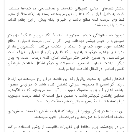
بیشتر غلط‏‌های املایی تغییراتی نظام‏‌مند و غیرتصادفی در کلمه‌ها هستند.
افراد، به دلایل فراوان، کلمه‏‌ها را تغییر می‏‌دهند، بسته به اینکه مثلاً از املای
غلط و/یا درستِ کلمه مطلع باشند یا خیر و اینکه پیش از این چقدر کلمات
مشابه را دیده باشند.
درمورد نام خانوادگی خودم، «میتون»، احتمالاً انگلیسی‌‏زبان‏‌ها گونۀ نزدیک‏ترِ
«میلتون» را خیلی بیشتر دیده‌‏اند. پس اگر از املای درست فامیلی‏‌ام مطلع
نباشند، خود‏به‏‌خود، کلمه‏‌ای که بلدند را انتخاب می‌‏کنند. انگلیسی‏‌زبان‏‌ها، از
مدرسه یا جاهای دیگر، «میلتون» را که فامیلی یکی از شعرای معروف است
می‏‌شناسند، به همین خاطر، فکر می‏‌کنند املای کلمه درست است. به بیان
دیگر، انباشت تجارب شخصی، تحصیلات و دیگر اشکال شناختِ فرهنگی
نقشی اساسی در انتقال اطلاعات ایفا می‏‌کنند.
غلط‌‏های املایی به محیط زبانی‌ای که این غلط‌ها در آن رخ می‌دهند نیز ارتباط
دارند. اگر اسمی از مجموعه اصواتی تشکیل شده باشد که در زبانی معمول
نباشد، اهالی آن زبان، معمولاً، صورتی از آن اسم می‏‌سازند که به الگوهای
صدایی زبانشان نزدیک‏تر باشد. به همین دلیل است که تلفظ درستِ «میتون»
در فرانسه با تلفظ انگلیسی «میلتون» هم کاملاً متفاوت است.
این نمونه‌ها در زندگی روزمره فراوان‌اند که افراد، به‌شکلی نظام‏مند، بخش‌‏های
مختلف اطلاعات را به صورت‏‌هایی غیرتصادفی تغییر می‌‏دهند.
من در پژوهشم، برای مطالعۀ این تغییرات نظام‏‌مند، از روشی استفاده می‌‏کنم