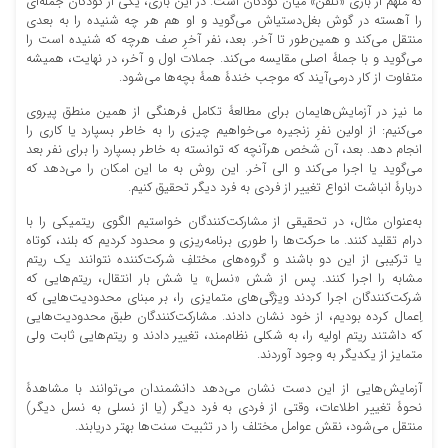
که ملهم از بازی «تلفن» میان کودکان است. در این بازی، یکی از کودکان جمله‌‏ای
را آهسته در گوش بغل‏‌دستی‏اش می‏‌گوید و او هم هر چه شنیده را به بعدی
منتقل می‏‌کند و همین‌‏طور تا آخر. بعد، نفر آخرِ صف هرچه که شنیده است را
می‏‌گوید و با جملۀ اصلی مقایسه می‌‏کند. جملات اول و آخر، در نهایت، همیشه
متفاوت از کار درمی‌‎‏آیند که موجب خندۀ همۀ بچه‌‏ها می‏‌شود.
ما نیز در آزمایش‌‏هایمان برای مطالعۀ تکامل فرهنگی از همین منطق پیروی
می‏‌کنیم: از اولین نفرِ زنجیره می‏‌خواهیم چیزی را به خاطر بسپارد یا کاری را
انجام دهد. بعد، آن شخص هرآنچه که توانسته به خاطر بسپارد را برای نفر بعد
می‏‌گوید یا اجرا می‏‌کند و الی آخر. این روش به ما این امکان را می‌دهد که
دربارۀ انباشت انواع تغییر از فردی به فرد دیگر تحقیق کنیم.
به‌عنوان مثال، در تحقیقی از مشارکت‏‌کنندگان خواستیم الگوی ریتمیکی را با
درام تقلید کنند. ما حرکت‏‌ها را طوری برنامه‌‏ریزی و محدود کردیم که بلند، کوتاه
یا ترکیبی از این دو باشند و گروه‏‌های مختلفِ شرکت‏‌کننده نتوانند یک ریتم
مشابه را اجرا کنند. پس از شش «نسل» یا شش بار انتقال، ریتم‌‏هایی که
شرکت‏‌کنندگان اجرا ‏کردند ویژگی‌‏های متمایزی را، بر مبنای محدودیت‏‌هایی که
اِعمال کرده بودیم، از خود نشان دادند. مشارکت‏‌کنندگان طبق محدودیت‏‌هایی
که داشتند ریتم اولیه را، به شکلی نظام‏‌مند، تغییر دادند و ریتم‏‌هایی ثابت ولی
متمایز از یکدیگر به وجود آوردند.
آزمایش‏‌هایی از این دست نشان می‏‌دهد دانشمندان می‏‌توانند با مشاهدۀ
نحوۀ تغییر اطلاعات، وقتی از فردی به فرد دیگر (یا از نسلی به نسل دیگر)
منتقل می‏‌شود، نقش عوامل مختلف را در تثبیت سنت‏‌ها بهتر دریابند.