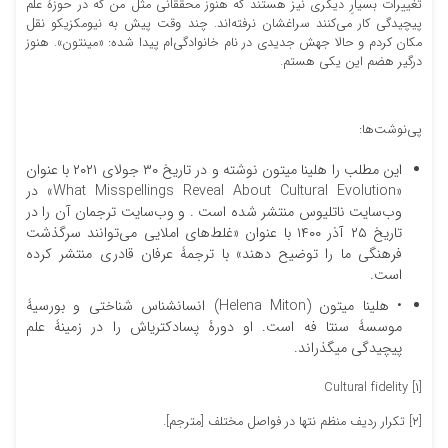
تغییرات بسیارِ دیگری نیز هستند که هنوز محققانی مثل من که در حوزۀ علم
پیچیدگی کار می‌‏کنند سراغشان نرفته‌‏اند. چند وقت پیش به نیو‏مکزیکو نقل
مکان کردم و حالا جهش جدیدی در نام خانوادگی‏‌ام پیدا شده: «مینتون». هنوز
درگیر هضم این یکی هستم.
پی‌نوشت‌ها:
این مطلب را هلینا میتون نوشته و در تاریخ ۳۰ جولای ۲۰۲۱ با عنوان
«What Misspellings Reveal About Cultural Evolution» در
وب‌سایت ناتلیوس منتشر شده است . و وب‌سایت ترجمان آن را در
تاریخ ۲۵ آذر ۱۴۰۰ با عنوان «غلط‌های املایی می‌توانند سرگذشت
فرهنگی ما را توضیح دهند» با ترجمۀ عرفان قادری منتشر کرده
است.
• هلینا میتون (Helena Miton) انسان‏شناس شناختی و بورسیۀ
موسسۀ سنتا فه است. او دورۀ پسادکتری‏اش را در زمینۀ علم
پیچیدگی می‏گذراند.
[۱] Cultural fidelity
[۲] تکرار ردیف منظم نت‏ها در فواصل مختلف [مترجم].