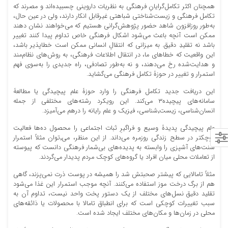
همچنان اکثر تکامل‏‌گرایانِ فرهنگی به نظریات داروینی چسبیده‏‌اند و مصرند که
تکامل فرهنگی و زیست‏‌شناختی شباهتی غیرقابل انکار دارند، ولی در عین حال،
به‌طور روزافزون شاهد حضور پژوهش‌گرانی هستیم که می‏‌خواهند نشان دهند
ممکن است آنچه باعث می‌شود اشکال فرهنگی خاص تداوم پیدا کنند تغییر
باشد نه تقلیدِ دقیق. به میزانی که انتقالِ انسانی ممکن است خطاپذیر باشد،
این واقعیت که خطاهای ما، در انتقال اطلاعات فرهنگی، به روش‌های نظام‌مند
و هدایت‌شده رخ می‌دهند، و نه به‌طور تصادفی، راه جدیدی را به‏‌سوی فهم
استمرار و تغییر در حوزۀ تکامل فرهنگی می‌‏گشاید.
این دریافت جدید تکامل فرهنگی را وارد حوزۀ علم پیچیدگی یا مطالعۀ
سامانه‌های پیچیده۳ می‌‏کند. این رویکرد رشته‌های مختلفی از جمله
انسان‏‌شناسی، زیست‏٬شناسی، فیزیک و علم رایانه را درهم می‌‏آمیزد.
علم پیچیدگی پدیدۀ وسیع و فراگیرِ ثبات اجتماعی را محصول ده‏‌ها فعالیت‏
کوچک‏تر در سطح زندگی روزمره می‏‌داند. از این منظر، می‏٬توان مثلاً استمرار
سنت‏‌های آشپزی را وابسته به پدیده‌‏های بی‏‌شمار فرهنگی دانست که پیوسته
از تعاملات محلی میان افراد یا گروه‏‌های کوچک مردم پدیدار می‏‌گردند.
مثلاً تامالایی که پیش‏تر صحبتش شد را همیشه در پوست ذرت نمی‏‌پزند، گاهی
هم از برگ درخت موز استفاده می‏‌کنند. آنچه موجب استمرار این غذا می‌‏شود
تقلید دقیق نسل‏‌های مختلف از یک دستور پخت واحد نیست، تداوم آن به
سبب تغییرات کوچکی است که برای انطباق تامالا با محصولات یا ذائقه‏‌های
محلی در زمان‏‌ها و مکان‏‌های مختلف ایجاد شده است.