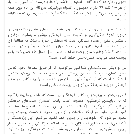
تعجبی ندارد که آدم‏‌ها گاهی اسم‏‌های ناآشنا را غلط بنویسند، اما فامیلیِ من را،
از هر ۱۰۰ نفر، ۹۹ نفر با «میلتون» اشتباه می‌‏گیرند. سروکلۀ این نام روی همه
چیزِ من پیدا می‌‏شود، از کارت باشگاهِ دانشگاه گرفته تا ایمیل‏‌هایی که همکارانم
می‏‌زنند.
شاید در نظر اول بی‏‌معنی جلوه کند، ولی همین غلط‏‌های املایی نکتۀ مهمی را
درمورد نحوۀ شکل‏‌گیری و تثبیت سنن فرهنگی روشن می‏‌سازند. موضوع
«استمرار» یکی از عمده مسائلی است که محققان حوزۀ فرهنگ به مطالعۀ آن
می‏‌پردازند: چرا آدم‌‏ها کاری را طی مدت درازی، به‌شکل تقریباً واحدی، انجام
می‏‌دهند؟ مثلاً چطور دستور‏ پخت غذاهای سنتی مثل تامال -که خمیر ذرت را در
پوست ذرت می‌‏پزند- نسل‌به‌نسل حفظ شده است؟
من و دیگر انسان‏شناسانِ شناختی می‏‌کوشیم تا، از طریق مطالعۀ نحوۀ تعامل
ذهن انسان با فرهنگ، به این پرسش علمی پاسخ دهیم. یک رویکرد «تکامل
فرهنگی» است که از نظریۀ داروینی اقتباس شده و می‏‌گوید تکامل در سنن
فرهنگیِ دیرینه شبیه تکامل گونه‏های زیست‏‌شناختی است.
فرض بیشترِ نظریه‏‌پردازانِ تکامل فرهنگی این است که «انتقال دقیق» یا آنچه
که به «پایبندی فرهنگی»۱ معروف است باعث استمرار سنت‌های فرهنگی
می‌شود. آن‏ها می‏‌گویند، ازآنجاکه اعتقاد بر این است که انسان‏‌ها استعداد
فوق‏‌العاده‌‏ای دارند در اینکه اطلاعات را از طریق تقلید به دست بیاورند، پس
معلوم می‌‏شود که الگوهایمان را بدون خطا تقلید می‏‌کنیم. این پژوهشگران
تأکید می‏‌کنند، همان‏طور که دی‏اِن‏اِیِ انسان‌‏ها اطلاعات ژنتیکی را با میزان بسیار
پایینِ جهش‌‏های تصادفی تداوم می‌‏بخشد، اطلاعات فرهنگی نیز به ارث