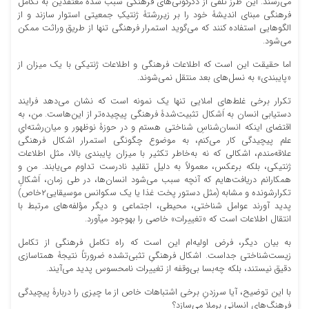
می‌‏رسند. این طرز تلقی از دگرگونی‏‌های فرهنگی سبب شده معتقدین به تکامل
فرهنگی مبنای اندیشۀ خود را بر زیر‏رشتۀ ژنتیکِ جمعیتی استوار سازند و از
الگوهایی استفاده کنند که می‏‌گوید استمرار فرهنگی تنها از طریق وراثت ممکن
می‏‌شود.
اما حقیقت این است که اطلاعات فرهنگی و اطلاعات ژنتیکی با یک میزان از
«پایبندی» به نسل‏‌های بعد منتقل نمی‏‌شوند.
تکرار برخی غلط‏‌های املایی تنها یک نمونه است که نشان می‏‌دهد فرایند
دست‏یابی انسان به اَشکال تثبیت‏‌شدۀ فرهنگی پیچیده‌‏تر از این‏‌هاست. من، به
اقتضای اینکه انسان‏‌شناسِ شناختی هستم و در حوزۀ نوظهور و میان‏‌رشته‌‏ایِ
علم پیچیدگی کار می‏‌کنم، به موضوع چگونگی استمرار اشکال فرهنگی
علاقه‌مندم، اشکالی که نه به‌خاطر تکثیر با میزان پایبندی بالا، مثل اطلاعات
ژنتیکی، بلکه برعکس، معمولاً به دلیل تقلیدِ نادرست تداوم می‏‌یابند. من و
همکارانم دریافت‌ه‏ایم که آنچه سبب می‌‏شود انسان‏‌ها، در طی زمان، اَشکالِ
تکرارشونده و مشابه (مثل دستور پخت غذا یا یک سکوانس موسیقایی۲خاص)
پدید آورند عوامل شناختی، محیطی، اجتماعی و دیگر مؤلفه‏‌های مرتبط با
انتقال اطلاعات است که «تغییرات» خاصی را به‏وجود می‏آورد.
به بیان دیگر، فرض اولیه‌‏ام این است که راه تکامل فرهنگی از تکامل
زیست‏‌شناختی جداست. اشکال فرهنگیِ تثبی‌ت‏شده ضرورتاً نتیجۀ همتا‏سازی
دقیق نیستند، بلکه چه‏‌بسا بی‏‌وقفه از تغییرات نامحسوس پدید می‏‌آیند.
با این توضیح، آیا سرزدنِ برخی اشتباهات خاص از ما چیزی را دربارۀ پیچیدگی
فرهنگ‏‌های انسانی برملا می‏‌سازد؟