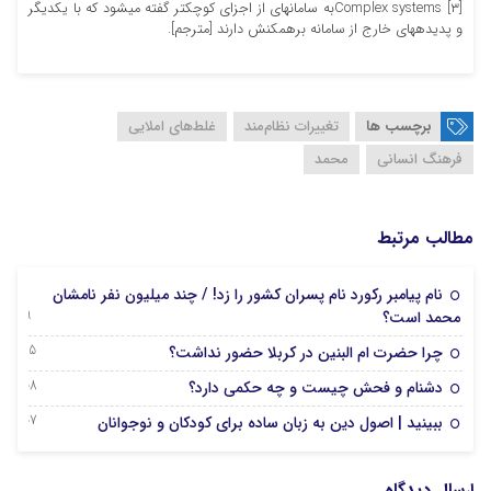
[۳] Complex systemsبه سامانه‏ای از اجزای کوچک‏تر گفته می‏شود که با یکدیگر
و پدیده‏های خارج از سامانه برهم‏کنش دارند [مترجم].
برچسب ها
تغییرات نظام‏‌مند
غلط‌های املایی
فرهنگ‏ انسانی
محمد
مطالب مرتبط
نام پیامبر رکورد نام پسران کشور را زد! / چند میلیون نفر نامشان
29 ژانویه 2025
محمد است؟
15 دسامبر 2024
چرا حضرت ام البنین در کربلا حضور نداشت؟
08 دسامبر 2024
دشنام و فحش چیست و چه حکمی دارد؟
07 دسامبر 2024
ببینید | اصول دین به زبان ساده برای کودکان و نوجوانان
ارسال دیدگاه