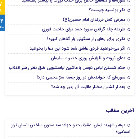
سوره‌ها و دعاهای خاص برای جذب ثروت را بیشتر بشناسید
7
ذکر یونسیه چیست؟
رو
معرفی کامل فرزندان امام حسین(ع)
24
ساع
طریقه چله گرفتن سوره حمد برای حاجت فوری
ذکری برای رهایی از سنگینی بار گناهان کبیره!
اگر می‌خواهید فردی عاشق شما شود این دعا را بخوانید
دعای ثروت و افزایش روزی حضرت سلیمان
حکم شستن لباس نجس با ماشین لباسشویی طبق نظر رهبر انقلاب
سوره‌ای که خواندنش در روز جمعه سرّ عجیبی دارد!
بعد از کشتن مختار عاقبت آل زبیر چه شد؟
آخرین مطالب
«رهبر شهید: ایمان، عقلانیت و جهاد؛ سه ستون ساختن انسان تراز
اسلامی»