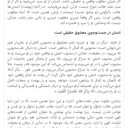
اگر شیئى مطلوب واقعى و حقیقى باشد، انسان از او سرد نمى‏‌شود و اگر از او
سرد نشد طالب تنوع نیست. قرآن کریم می‌فرماید: «در آنجا (بهشت) انسان‌ها
طالب دگرگونی (و وضع جدید) نیستند.» رازش همین است که آنجا مطلوب
واقعى است. پس اگر واقعاً چیزى مطلوب غریزى و ذاتى بشر باشد، ممکن
نیست که وصالش او را سرد و افسرده کند.
انسان در جست‌وجوی معشوق حقیقی است
از طرف دیگر در نهاد و غریزه بشر معشوق و محبوبى کامل‌‏تر و عالى‌‏تر امور
این‌جهانی است؛ محبوبى که کمال لا یتناهى است. انسان به دنبال هر محبوبى
که مى‌‏رود، در حقیقت، نشانى از محبوب اصلى و واقعى خود در او مى‌‏بیند و به
گمان محبوب اصلى به سراغ او مى‌‏رود، امّا پس از وصال چون خاصیّت آن
محبوب اصلى را در او نمى‌‏بیند و احساس مى‏‌کند که این موجود قادر نیست خلأ
وجودى او را پر کند، به سراغ محبوبى دیگر مى‌‏رود، و همین طور … مگر آنکه
روزى به محبوب اصلى و حقیقى خود نائل گردد؛ آن وقت به کمال واقعى خود
که اتّصال به کمال لا یتناهى است، خواهد رسید و در بهجت و سعادت کامل
غرق مى‌‏گردد و براى همیشه آرام مى‏‌گیرد و دیگر خستگى و افسردگى و کسالت
در او راه نمى‌‏یابد «ألا بِذِکْرِ اللَّهِ تَطْمَئِنُّ الْقُلوبُ.»
بناباین تفاوت میان نعمت‌هاى آخرت و این دنیا همین است که در این دنیا
انسان طالب تحوّل و تغیّر است، امّا در آخرت طالب تغیّر و تحوّل و نو شدن و
عوض شدن نیست. زیرا بهشت براى بهشتى به عنوان انعامى از نعمت‌هاى
الهى است، یعنى حتّى بهشت جسمانى و لذّات جسمانى هم براى او عنوان
کرامت الهى را دارد، بدین معنى که یک موجود تا در حدّى از عرفان و معرفت