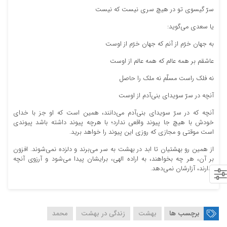
سرّ گیسوى تو در هیچ سرى نیست که نیست‏
یا سعدى مى‏‌گوید:
به جهان خرّم از آنم که جهان خرّم از اوست
عاشقم بر همه عالم که همه عالم از اوست‏
نه فلک راست مسلّم نه ملک را حاصل
آنچه در سرّ سویداى بنى‌‏آدم از اوست‏
آنچه که در سرّ سویداى بنى‌‏آدم مى‏‌دانند، همین است که او جز با خداى
خودش با هیچ جا پیوند واقعى ندارد؛ با هرچه پیوند داشته باشد پیوندى
است موقتى و مجازى که روزى این پیوند را خواهد برید.
از همین رو بهشتیان تا ابد در بهشت به سر می‌برند و دلزده نمی‌شوند. افزون
بر آن، هر چه بخواهند، به اراده الهی، برایشان پیدا می‌شود و آرزوی آنچه
ندارند، آزارشان نمی‌دهد.
برچسب ها
بهشت
زندگی در بهشت
محمد