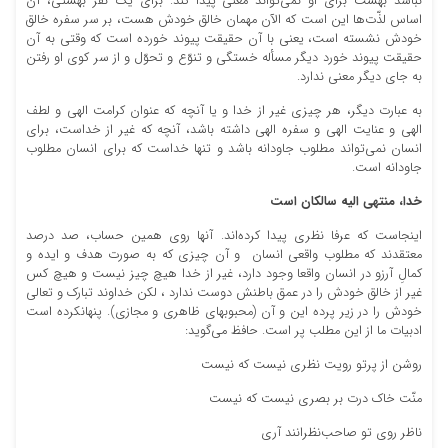
نباشد بهشت براى او نمى‏‌تواند معنى پیدا کند. براى یک نفر بهشتى، آن
اساس لذّت‌ها این است که الآن مهمان خالق خودش هست، بر سر سفره خالق
خودش نشسته است، یعنى با آن حقیقت پیوند خورده است که وقتى به آن
حقیقت پیوند خورد دیگر مسأله خستگى و تنوّع و تحوّل و از سر کوى او رفتن
به جاى دیگر معنى ندارد.
به عبارت دیگر، هر چیزى غیر از خدا و یا آنچه که عنوان کرامت الهى و لطف
الهى و عنایت الهى و سفره الهى داشته باشد، آنچه که غیر از خداست، براى
انسان نمى‌‏تواند مطلوب جاودانه باشد و تنها خداست که براى انسان مطلوب
جاودانه است.
خدا، منتهی الیه سالکان است
اینجاست که عرفا نظرى پیدا کرده‌‏اند. آنها روى همین حساب، صد درصد
معتقدند که مطلوب واقعى انسان و آن چیزى که به صورت هدف و ایده و
کمالِ آرزو در انسان واقعا وجود دارد، غیر از خدا هیچ چیز نیست و هیچ کس
غیر از خالق خودش را در عمق باطنش دوست ندارد ، لکن خداوند تبارک و تعالى‏
خودش را در زیر پرده این و آن (محبوبهاى ظاهری و مجازی). پنهان‏کرده است
ادبیات ما از این مطلب پر است. حافظ مى‏‌گوید:
روشن از پرتو رویت نظرى نیست که نیست
منّت خاک درت بر بصرى نیست که نیست‏
ناظر روى تو صاحب‌نظرانند آرى