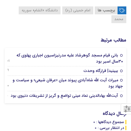
برچسب ها
امام خمینی (ره)
دانشگاه «الشام» سوریه
محمد
مطالب مرتبط
بانی قیام مسجد گوهرشاد علیه مدرنیزاسیون اجباری پهلوی که
01 آگوست 2026
۳۰سال اسیر بود
29 جولای 2026
ببینید| قرارگاه وحدت
میراث آیت الله شاه‌آبادی پیوند میان «عرفان شیعی» و سیاست و
20 جولای 2026
جهاد بود
19 جولای 2026
آیت‌الله بهاءالدینی نماد عینی تواضع و گریز از تشریفات دنیوی بود
ارسال دیدگاه
مجموع دیدگاهها : 0
در انتظار بررسی : 0