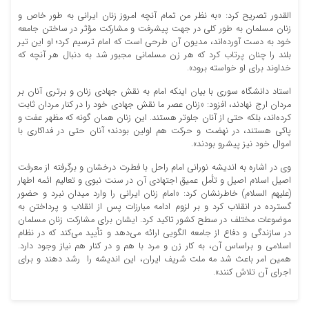
القدور تصریح کرد: «به نظر من تمام آنچه امروز زنان ایرانی به طور خاص و
زنان مسلمان به طور کلی در جهت پیشرفت و مشارکت مؤثر در ساختن جامعه
خود به دست آورده‌اند، مدیون آن طرحی است که امام ترسیم کرد؛ او این تیر
بلند را چنان پرتاب کرد که هر زن مسلمانی مجبور شد به دنبال هر آنچه که
خداوند برای او خواسته برود».
استاد دانشگاه سوری با بیان اینکه امام به نقش جهادی زنان و برتری آنان بر
مردان ارج نهادند، افزود: «زنان عصر ما نقش جهادی خود را در کنار مردان ثابت
کرده‌اند، بلکه حتی از آنان جلوتر هستند. این زنان همان گونه که مظهر عفت و
پاکی هستند، در نهضت و حرکت هم اولین بودند؛ آنان حتی در فداکاری با
اموال خود نیز پیشرو بودند».
وی در اشاره به اندیشه نورانی امام راحل با فطرت درخشان و برگرفته از معرفت
اصیل اسلام اصیل و تأمل عمیق اجتهادی آن در سنت نبوی و تعالیم ائمه اطهار
(علیهم السلام) خاطرنشان کرد: «امام زنان ایرانی را وارد میدان نبرد و حضور
گسترده در انقلاب کرد و بر لزوم ادامه مبارزات پس از انقلاب و پرداختن به
موضوعات مختلف در سطح کشور تاکید کرد. ایشان برای مشارکت زنان مسلمان
در سازندگی و دفاع از جامعه الگویی ارائه می‌دهد و تأیید می‌کند که در نظام
اسلامی و براساس آن، به کار زن و مرد با هم و در کنار هم نیاز وجود دارد.
همین امر باعث شد مه ملت شریف ایران، این اندیشه را رشد دهند و برای
اجرای آن تلاش کنند».