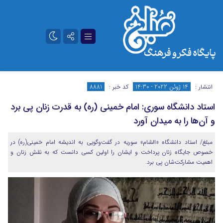
تلگرام
آپارات
انتشار :
14 ژوئن 2022 - 14:30
کد خبر :
8881
استاد دانشگاه سوری: امام خمینی (ره) به قدرت زنان پی برد
و آن‌ها را به میدان آورد
مبلغ/ استاد دانشگاه «الشام» سوریه در گفت‌وگویی به اندیشه امام خمینی(ره) در
خصوص جایگاه زنان پرداخت و ایشان را اولین کسی دانست که به نقش زنان و
اهمیت مشارکت‌شان پی برد.