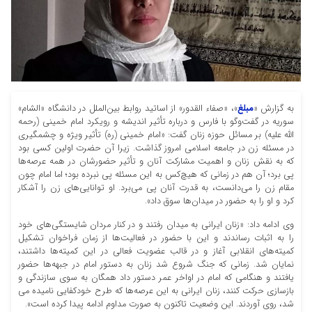
به گزارش «
مبلغ
»، «صفاء القدور» از اساتید روابط بین‌الملل در دانشگاه «الشام»
سوریه در گفت‌وگو با فارس و درباره تأثیر اندیشه و رویکرد امام خمینی (رحمه
الله علیه) بر مسائل حوزه زنان گفت: «امام خمینی (ره) تأثیر ویژه و چشمگیری
در مسئله زن در جامعه اسلامی امروز گذاشت. زیرا آن حضرت اولین کسی بود
که به نقش زنان و اهمیت مشارکت آنان و تأثیر حضورشان در همه عرصه‌ها
پی برد؛ آن هم در زمانی که هیچ‌کس به این مسئله پی نبرده بود؛ اما امام چون
مقام زن را می‌دانست، به قدرت آنان پی می‌برد. او توانایی‌های زن را آشکار
کرد و او را به حضور در میدان‌ها سوق داد».
وی ادامه داد: «زنان ایرانی به میدان رفتند و در کنار مردان شایستگی‌های خود
را به اثبات رساندند و این با حضور در فعالیت‌ها از زمان فراخوان تشکیل
کمیته‌های انقلابی آغاز و در قالب عضویت فعالی در این کمیته‌ها داشتند،
نمایان شد. زمانی که جنگ شروع شد زنان به دستور امام در جبهه‌ها حضور
یافتند و هنگامی که امام در اواخر عمر دستور داد همگان به سوی سازندگی و
بازسازی حرکت کنند، زنان ایرانی به این عرصه‌ها که طرح خودکفایی نامیده می
شد، روی آوردند. این وضعیت تاکنون به صورت مداوم ادامه پیدا کرده است».