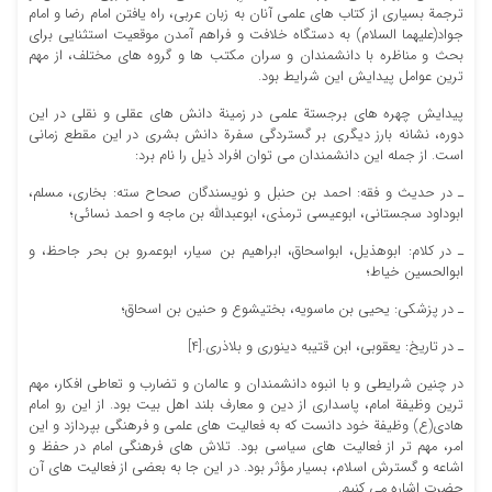
ترجمة بسیاری از کتاب های علمی آنان به زبان عربی، راه یافتن امام رضا و امام
جواد(علیهما السلام) به دستگاه خلافت و فراهم آمدن موقعیت استثنایی برای
بحث و مناظره با دانشمندان و سران مکتب ها و گروه های مختلف، از مهم
ترین عوامل پیدایش این شرایط بود.
پیدایش چهره های برجستة علمی در زمینة دانش های عقلی و نقلی در این
دوره، نشانه بارز دیگری بر گستردگی سفرة دانش بشری در این مقطع زمانی
است. از جمله این دانشمندان می توان افراد ذیل را نام برد:
ـ در حدیث و فقه: احمد بن حنبل و نویسندگان صحاح سته: بخاری، مسلم،
ابوداود سجستانی، ابوعیسی ترمذی، ابوعبدالله بن ماجه و احمد نسائی؛
ـ در کلام: ابوهذیل، ابواسحاق، ابراهیم بن سیار، ابوعمرو بن بحر جاحظ، و
ابوالحسین خیاط؛
ـ در پزشکی: یحیی بن ماسویه، بختیشوع و حنین بن اسحاق؛
ـ در تاریخ: یعقوبی، ابن قتیبه دینوری و بلاذری.[4]
در چنین شرایطی و با انبوه دانشمندان و عالمان و تضارب و تعاطی افکار، مهم
ترین وظیفة امام، پاسداری از دین و معارف بلند اهل بیت بود. از این رو امام
هادی(ع) وظیفة خود دانست که به فعالیت های علمی و فرهنگی بپردازد و این
امر، مهم تر از فعالیت های سیاسی بود. تلاش های فرهنگی امام در حفظ و
اشاعه و گسترش اسلام، بسیار مؤثر بود. در این جا به بعضی از فعالیت های آن
حضرت اشاره می کنیم.