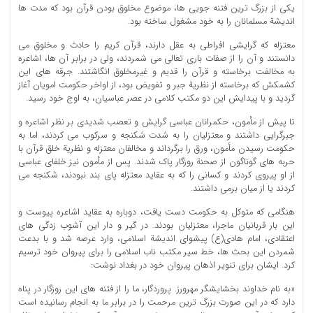
یکی از بزرگ ترین فتنه جویی ها، موضوع مخلوق بودن قرآن بود که مدت ها
اندیشة مسلمانان را به خود مشغول ساخته بود.
معتزله که گرایشی افراطی به عقل دارند، قرآن کریم را حادث و مخلوق می
دانستند و آن را از صفات باری تعالی می شمردند، ولی در برابر آن ها، اشاعره
به مخالفت برخاسته و قرآن را قدیم و غیرمخلوق انگاشتند. جرقه های این
کشمکش که برخاسته از نظریة جبر و تفویض بود، از اواخر حکومت امویان آغاز
گردید و با پیدایش این دو مکتب کلامی در عصر عباسیان، به اوج خود رسید.
تا پیش از مأمون، حکمرانان عباسی گرایش و تعصب شدیدی بر نظر اشاعره و
جبرگرایی داشتند و معتزلیان را به شدت شکنجه و سرکوب می کردند، اما به
حکومت رسیدن مأمون، ورق را برگرداند و مخالفان معتزله و نظریة خلق قرآن با
حربه های گوناگون از صحنة روزگار پاک شدند. پس از مأمون نیز خلفای عباسی
از او پیروی کردند و کسانی را که به عقاید معتزله پای بند نبودند، شکنجه می
کردند یا از میان برمی داشتند.
هنگامی که متوکل به حکومت دست یافت، دوباره به عقاید اشاعره پیوست و
این بار قربانیان ماجرا، معتزلیان بودند. در گیر و دار این آشوب زدگی های
اعتقادی، امام هادی(ع) پیشوای اندیشة اسلامی، وارد عرصه شد و با بدعت
شمردن این بحث ها، خط سیر مکتب ناب اسلامی را برای پیروان خود ترسیم
کرد. ایشان برای تنویر اذهان پیروان خود در بغداد نوشت:
«به نام خداوند بخشایشگر مهرورز. پروردگار، ما را از فتنه های این روزگار در پناه
دارد که در این صورت بزرگ ترین مرحمت را در برابر ما به انجام رسانیده است