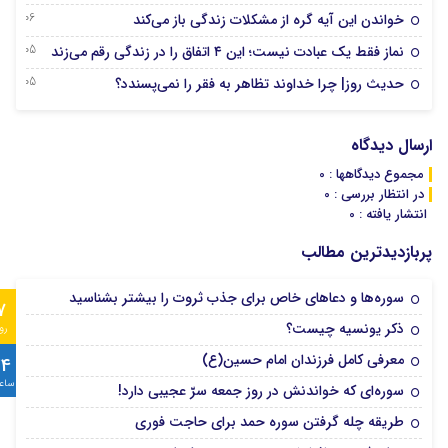
06 آگوست 2026
خواندن این آیه گره از مشکلات زندگی باز می‌کند
05 آگوست 2026
نماز فقط یک عبادت نیست؛ این ۴ اتفاق را در زندگی رقم می‌زند
05 آگوست 2026
حدیث روز| چرا خداوند تظاهر به فقر را نمی‌پسندد؟
ارسال دیدگاه
مجموع دیدگاهها : 0
در انتظار بررسی : 0
انتشار یافته : 0
پربازدیدترین مطالب
سوره‌ها و دعاهای خاص برای جذب ثروت را بیشتر بشناسید
7
ذکر یونسیه چیست؟
رو
معرفی کامل فرزندان امام حسین(ع)
24
ساع
سوره‌ای که خواندنش در روز جمعه سرّ عجیبی دارد!
طریقه چله گرفتن سوره حمد برای حاجت فوری