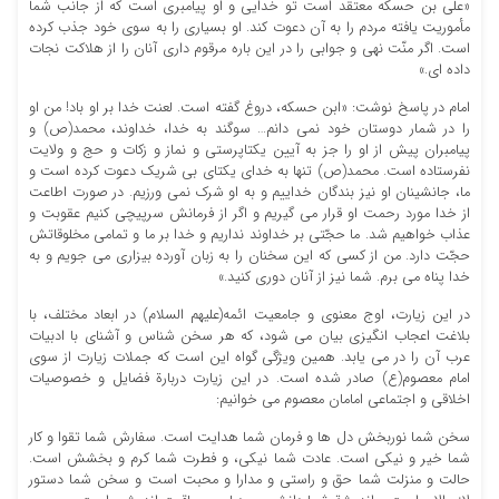
«علی بن حسکه معتقد است تو خدایی و او پیامبری است که از جانب شما
مأموریت یافته مردم را به آن دعوت کند. او بسیاری را به سوی خود جذب کرده
است. اگر منّت نهی و جوابی را در این باره مرقوم داری آنان را از هلاکت نجات
داده ای.»
امام در پاسخ نوشت: «ابن حسکه، دروغ گفته است. لعنت خدا بر او باد! من او
را در شمار دوستان خود نمی دانم… سوگند به خدا، خداوند، محمد(ص) و
پیامبران پیش از او را جز به آیین یکتاپرستی و نماز و زکات و حج و ولایت
نفرستاده است. محمد(ص) تنها به خدای یکتای بی شریک دعوت کرده است و
ما، جانشینان او نیز بندگان خداییم و به او شرک نمی ورزیم. در صورت اطاعت
از خدا مورد رحمت او قرار می گیریم و اگر از فرمانش سرپیچی کنیم عقوبت و
عذاب خواهیم شد. ما حجّتی بر خداوند نداریم و خدا بر ما و تمامی مخلوقاتش
حجّت دارد. من از کسی که این سخنان را به زبان آورده بیزاری می جویم و به
خدا پناه می برم. شما نیز از آنان دوری کنید.»
در این زیارت، اوج معنوی و جامعیت ائمه(علیهم السلام) در ابعاد مختلف، با
بلاغت اعجاب انگیزی بیان می شود، که هر سخن شناس و آشنای با ادبیات
عرب آن را در می یابد. همین ویژگی گواه این است که جملات زیارت از سوی
امام معصوم(ع) صادر شده است. در این زیارت دربارة فضایل و خصوصیات
اخلاقی و اجتماعی امامان معصوم می خوانیم:
سخن شما نوربخش دل ها و فرمان شما هدایت است. سفارش شما تقوا و کار
شما خیر و نیکی است. عادت شما نیکی، و فطرت شما کرم و بخشش است.
حالت و منزلت شما حق و راستی و مدارا و محبت است و سخن شما دستور