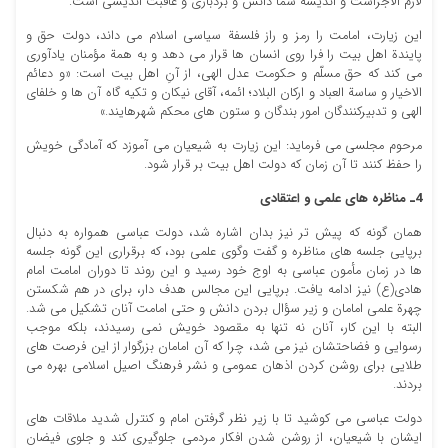
لازم الاجراست و اندیشة شما دانش و بردباری و عاقبت اندیشی است.
این زیارت، امامت را رمز و راز فلسفة سیاسی اسلام می داند، دولت حق و
پایندة اهل بیت را فرا روی انسان ها قرار می دهد و به همة مؤمنان یادآوری
می کند که حق مسلّم و حکومت عدل الهی، از آنِ اهل بیت است: «و دعائم
الاخیار و ساسة العباد و ارکان البلاد؛ ائمه، آقای نیکان و تکیه گاه آن ها و خلفای
الهی و تدبیرکنندگان امور بندگان و ستون های محکم شهرهایند.»
مرحوم مجلسی می فرماید: این زیارت به شیعیان می آموزد که آمادگی خویش
را حفظ کنند تا آن زمان که دولت اهل بیت بر قرار شود.
4
ـ مناظره های علمی و اعتقادی
همان گونه که پیش تر نیز بدان اشاره شد، دولت عباسی همواره به دنبال
برپایی جلسه های مناظره و گفت وگوی علمی بود، که برقراری این گونه جلسه
ها در زمان مأمون عباسی به اوج خود رسید و این روند تا دوران امامت امام
هادی(ع) نیز ادامه یافت. برپایی این مجالس هدف دار، برای در هم شکستن
چهرة علمی امامان و زیر سؤال بردن دانش و حتی امامت آنان تشکیل می شد.
البته با این کار، آنان نه تنها به مقصود خویش نمی رسیدند، بلکه موجب
رسوایی و فضاحتشان نیز می شد، چرا که آن امامان بزرگوار از این فرصت های
طلایی برای روشن کردن اذهان عمومی و نشر فرهنگ اصیل اسلامی بهره می
بردند.
دولت عباسی می کوشید تا با زیر نظر گرفتن امام و کنترل شدید ملاقات های
ایشان با شیعیان، از روشن شدن افکار مردمی جلوگیری کند و جلوی فیضان