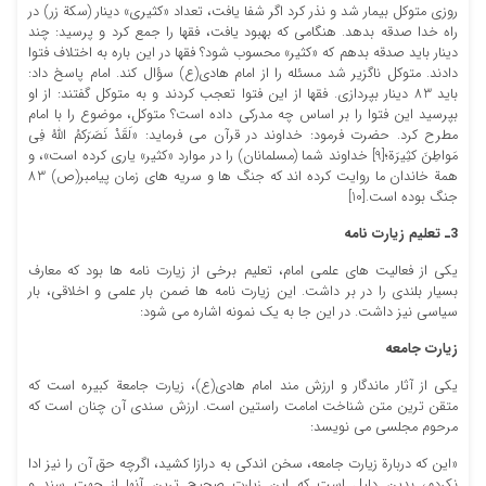
روزی متوکل بیمار شد و نذر کرد اگر شفا یافت، تعداد «کثیری» دینار (سکة زر) در
راه خدا صدقه بدهد. هنگامی که بهبود یافت، فقها را جمع کرد و پرسید: چند
دینار باید صدقه بدهم که «کثیر» محسوب شود؟ فقها در این باره به اختلاف فتوا
دادند. متوکل ناگزیر شد مسئله را از امام هادی(ع) سؤال کند. امام پاسخ داد:
باید 83 دینار بپردازی. فقها از این فتوا تعجب کردند و به متوکل گفتند: از او
بپرسید این فتوا را بر اساس چه مدرکی داده است؟ متوکل، موضوع را با امام
مطرح کرد. حضرت فرمود: خداوند در قرآن می فرماید: «لَقَدْ نَصَرَکمُ اللهُ فِی
مَواطِنَ کثِیرَة؛[9] خداوند شما (مسلمانان) را در موارد «کثیر» یاری کرده است»، و
همة خاندان ما روایت کرده اند که جنگ ها و سریه های زمان پیامبر(ص) 83
جنگ بوده است.[10]
3
ـ تعلیم زیارت نامه
یکی از فعالیت های علمی امام، تعلیم برخی از زیارت نامه ها بود که معارف
بسیار بلندی را در بر داشت. این زیارت نامه ها ضمن بار علمی و اخلاقی، بار
سیاسی نیز داشت. در این جا به یک نمونه اشاره می شود:
زیارت جامعه
یکی از آثار ماندگار و ارزش مند امام هادی(ع)، زیارت جامعة کبیره است که
متقن ترین متن شناخت امامت راستین است. ارزش سندی آن چنان است که
مرحوم مجلسی می نویسد:
«این که دربارة زیارت جامعه، سخن اندکی به درازا کشید، اگرچه حق آن را نیز ادا
نکردم، بدین دلیل است که این زیارت صحیح ترین آنها از جهت سند و