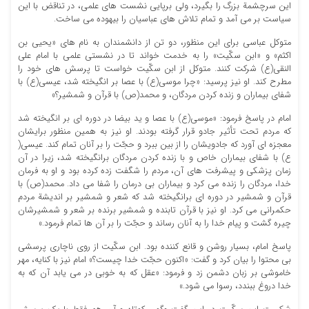
این سرچشمة بزرگ را بگیرد، ولی برپایی نشست های علمی، در تناقض با این
سیاست بر می آمد و تمام تلاش های عباسیان را بیهوده می ساخت.
متوکل عباسی برای این منظور، دو تن از دانشمندان به نام های «یحیی بن
اکثم» و «ابن سکّیت» را به خدمت خواند تا در نشستی علمی با امام علی
النقی(ع) شرکت کنند. متوکل از ابن سکّیت خواست تا پرسش های خود را
مطرح کند. او نیز پرسید: «چرا موسی(ع) با عصا بر انگیخته شد، عیسی(ع) با
شفای بیماران و زنده کردن مردگان، و محمد(ص) با قرآن و شمشیر؟»
امام در پاسخ فرمود: «موسی(ع) با عصا و ید بیضا در دوره ای بر انگیخته شد
که مردم تحت تأثیر جادو قرار گرفته بودند. او نیز به همین منظور برایشان
معجزه ای آورد که جادویشان را از بین ببرد و حجّت را بر آنان تمام کند. عیسی(
ع) با شفای بیماران خاص و با زنده کردن مردگان برانگیخته شد، زیرا در آن
زمان پزشکی و پیشرفت های آن، مردم را شگفت زده کرده بود و او به فرمان
خدا، مردگان را زنده می کرد و بیماران بی درمان را شفا می داد. محمد(ص) با
قرآن و شمشیر در دوره ای برانگیخته شد که شعر و شمشیر بر اندیشة مردم
حکمرانی می کرد. او نیز با قرآن تابنده و شمشیر برنده بر شعر و شمشیرشان
چیره گشت و پیام خدا را به آنان رساند و حجّت را بر آن ها تمام فرمود.»
پاسخ امام، بسیار روشن و قانع کننده بود. ابن سکّیت از روی ناچاری پرسشی
بی محتوا را بیان کرد و گفت: «اکنون حجّت خدا چیست؟» امام نیز با کنایه، مهر
خاموشی بر زبان دشمن زد و فرمود: «عقل که به خوبی در می یابد آن که به
خدا دروغ ببندد، رسوا می شود.»