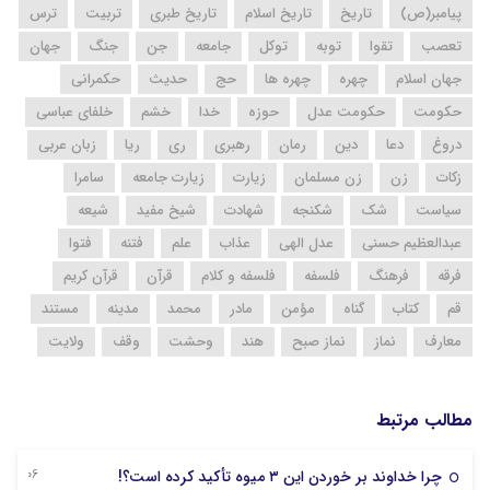
پیامبر(ص)
تاریخ
تاریخ اسلام
تاریخ طبری
تربیت
ترس
تعصب
تقوا
توبه
توکل
جامعه
جن
جنگ
جهان
جهان اسلام
چهره
چهره ها
حج
حدیث
حکمرانی
حکومت
حکومت عدل
حوزه
خدا
خشم
خلفای عباسی
دروغ
دعا
دین
رمان
رهبری
ری
ریا
زبان عربی
زکات
زن
زن مسلمان
زیارت
زیارت جامعه
سامرا
سیاست
شک
شکنجه
شهادت
شیخ مفید
شیعه
عبدالعظیم حسنی
عدل الهی
عذاب
علم
فتنه
فتوا
فرقه
فرهنگ
فلسفه
فلسفه و کلام
قرآن
قرآن کریم
قم
کتاب
گناه
مؤمن
مادر
محمد
مدینه
مستند
معارف
نماز
نماز صبح
هند
وحشت
وقف
ولایت
مطالب مرتبط
06 آگوست 2026
چرا خداوند بر خوردن این ۳ میوه تأکید کرده است؟!