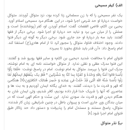
الف) کیفر مسیحی
یک نفر مسیحی را که با زن مسلمانی زنا کرده بود، نزد متوکل آوردند. متوکل
خواست دربارة او حد شرعی اجرا شود، در این هنگام مرد مسیحی اسلام آورد.
یحیی بن اکثم، قاضی القضات گفت: اسلام آوردن او، کفر (پوشاننده) است و
عملش را از میان می برد و نباید حد دربارة او اجرا شود. برخی دیگر از فقها
گفتند: باید سه بار دربارة او حد جاری شود. برخی دیگر به گونه ای دیگر فتوا
دادند. وجود اختلاف فتاوا، متوکل را مجبور کرد تا از امام هادی(ع) استفتا کند.
امام پاسخ داد: «آن قدر باید شلاق بخورد تا بمیرد».
فتوای امام با مخالفت شدید «یحیی بن اکثم» و سایر فقها روبرو شد و گفتند:
این فتوا مدرک عقلی و نقلی ندارد. از متوکل خواستند نامه ای به امام نوشته،
مدرک این فتوا را بپرسد. متوکل به امام نوشت. امام در پاسخ نوشت: «فَلَمّا رَأَوْا
بَأْسَنا قالوا آمَنّا بِاللهِ وَحْدَهُ وَ کفَرْنا بِما کنّا بِهِ مُشْرَکینَ * فَلَمْ یک ینْفَعُهُمْ ایمانُهُمْ لَمّا
رَأوا بَأْسَنا سُنّة اللهِ الّتِی قَِدْ خَلَتْ فِی عِبادِهِ وَ خَسِرَ هُنالِک الکافِرُونَ؛[7] هنگامی
که قهر و قدرت ما را دیدند، گفتند: به خدای یگانه ایمان آوردیم و به بت ها و
عناصری که آنها را شریک خدا قرار داده بودیم، کافر شدیم، ولی ایمان شان به
هنگام دیدن قهر و قدرت ما، سودی ندارد. این سنّت و حکم الهی است که در
میان بندگان وی جاری است و پیروان باطل در چنین شرایطی زیان کار شدند».
متوکل، پاسخ مستند و مستدل امام را پذیرفت و دستور داد حد زناکار طبق
فتوای امام اجرا شود.[8]
ب) نذر متوکل