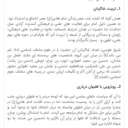
1
ـ تربیت شاگردان
همان گونه که اشاره شد، عصر زندگی امام هادی(ع) عصر اختناق و استبداد بود.
به همین دلیل امام برای فعالیت های علمی و فرهنگی گسترده آزادی عمل
نداشت، اما حضرت در همان شرایط نامساعد، علاوه بر فعالیت های فرهنگی،
راویان و محدّثان و بزرگانی از شیعه را تربیت کرد که هرکدام در حوزه های مهم
علمی، فقهی و… بسیار تأثیرگذار بودند.
شیخ طوسی، تعداد شاگردان آن حضرت را در علوم مختلف اسلامی 185 نفر
می داند.[5] در میان این گروه، شخصیت های برجسته ای مانند: فضل بن
شاذان، حسین بن سعید اهوازی، ایوب بن نوح، ابوعلی (حسن بن راشد)
حسن بن علی ناصرکبیر، عبدالعظیم حسنی و عثمان بن سعید اهوازی حضور
داشتند که برخی از آنان آثار و تألیفات ارزش مندی در زمینه های مختلف علوم
اسلامی داشتند.[6]
2
ـ رویارویی با فقیهان درباری
با آن که سیاست خلفای عباسی این بود که توجه مردم را به فقهای درباری جلب
کنند و آرای آنان را به رسمیت بشناسند، اما در مدت اقامت امام هادی(ع) در
سامرا چندین بار در میان فقهای وابسته به دربار اختلاف فتوا به وجود آمد و
ناگزیر برای حل مشکل به امام مراجعه می کردند. امام با استدلال روشن، چنان
مسئله را می شکافت که فقها در برابر آن ناگزیر به تحسین می شدند. به دو
نمونه اشاره می شود: