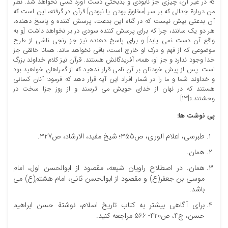
که در غیر آن، چیزی جز نابودی و بدبختی دست آورد کسی نخواهد شد. نظر
من دربارة جدالی که بر سر [مخلوق بودن یا نبودن] قرآن در گرفته، این است که
آن بدعتی بیش نیست که در گناه این بدعت، پرسش کننده و پاسخ دهنده،
هر دو یک سانند، چرا که برای پرسش کننده سودی در بر نخواهد داشت [و به
واقع آن دست نمی یابد] و برای پاسخ دهنده نیز جز رنجی ناشی از طرح
موضوعی که از فهم و درک او خارج است، باقی نخواهد ماند. همانا خالقی جز
خدا وجود ندارد و جز او، همه، آفریدگانش هستند. قرآن نیز کلام خداوند بزرگ
است. پس از پیش خودتان بر آن نامی قرار ندهید که از گمراهان خواهید بود
و خداوند شما و ما را در شمار افراد این آیه قرار دهد که فرمود: آنان کسانی
هستند که در نهان از خدای خویش می ترسند و از روز جزا سخت در
وحشتند.»[13]
پی نوشت ها
:
طبرسی، اعلام الوری، ص355؛ شیخ مفید، الارشاد، ص327.
همان.
همان. در اصطلاح راویان شیعه، مقصود از ابوالحسن اول، امام
موسی بن جعفر(ع) و مقصود از ابوالحسن ثانی، امام هشتم(ع) می
باشد.
برای آگاهی بیشتر به کتاب تاریخ اسلام، نوشتة حسن ابراهیم
حسن، ج4، ص420- 566 مراجعه کنید.