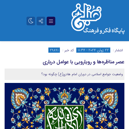
تلگرام
آپارات
انتشار :
22 ژوئن 2024 - 11:34
کد خبر :
29891
عصر مناظره‌ها و رویارویی با عوامل درباری
وضعیت جوامع اسلامی در دوران امام هادی(ع) چگونه بود؟