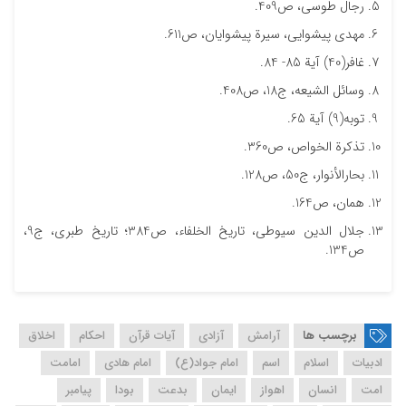
رجال طوسی، ص409.
مهدی پیشوایی، سیرة پیشوایان، ص611.
غافر(40) آیة 85- 84.
وسائل الشیعه، ج18، ص408.
توبه(9) آیة 65.
تذکرة الخواص، ص360.
بحارالأنوار، ج50، ص128.
همان، ص164.
جلال الدین سیوطی، تاریخ الخلفاء، ص384؛ تاریخ طبری، ج9،
ص134.
برچسب ها
آرامش
آزادی
آیات قرآن
احکام
اخلاق
ادبیات
اسلام
اسم
امام جواد(ع)
امام هادی
امامت
امت
انسان
اهواز
ایمان
بدعت
بودا
پیامبر