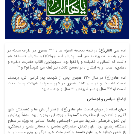
امام علی النقی(ع) در نیمه ذیحجة الحرام سال 212 هجری در اطراف مدینه در
محلی به نام «صریا» به دنیا آمد.
پدرش امام جواد(ع) و مادرش «سمانه» نام
داشت که انسانی با فضیلت و با تقوا بود. مشهورترین القاب حضرت، «نقی» و
«هادی» است، و به ایشان «ابوالحسن ثالث» نیز گفته می شود.[ 1و2 و 3]
امام هادی(ع) در سال 220 هجری پس از شهادت پدر گرامی اش، برمسند
امامت نشست و در سال 254 هجری در شهر سامرا به شهادت رسید. مدت
امامت او 33 سال و عمر شریفش 41 سال و چند ماه بود.
اوضاع سیاسی و اجتماعی
جهان اسلام در دوران امامت امام هادی(ع)، از نظر گرایش ها و کشمکش های
فکری و اعتقادی، از موقعیت و گستردگی ویژه ای برخوردار بود. منشأ پیدایش
این تحول فرهنگی، شرایط سیاسی- اجتماعی جامعة اسلامی به ویژه در سطح
دستگاه رهبری بود. اظهار تمایل حکمرانان عباسی به مسائل علمی و فرهنگی،
باز شدن دروازه های علوم فلسفه و کلامِ ملت های دیگر بر روی مسلمانان و