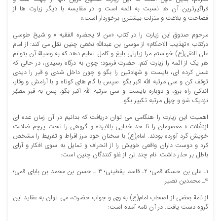
فراگیرترین آن ها نسبت به ائمه است و در مقایسه با دیگر زیارت ها از
فصاحت و بلاغت و منزلت بیشتری برخوردار است.»
مرحوم صدوق این زیارت را در کتاب «من لا یحضره الفقیه » و شیخ طوسی
درکتاب «تهذیب الاحکام» از موسی بن عبدالله نخعی چنین نقل می کند: از امام
علی النقی(ع) خواستم مرا زیارتی بلیغ و کامل تعلیم دهد که به وسیلة آن بتوانم
هر یک از ائمه را زیارت کنم. حضرت فرمود: چون به درگاه رسیدی، در حالی که
غسل کرده ای، بایست و شهادتین را بگو و چون داخل شدی و قبر را دیدی
توقف کن و سی مرتبه الله اکبر بگو. سپس با گام های کوتاه و با آرامش و وقار،
اندکی راه برو، و دوباره بایست و سی مرتبه الله اکبر بگو. پس به قبر مطهّر
نزدیک شو و چهل مرتبه تکبیر بگو.
اهمیت این زیارت را هنگامی می توان دریافت که بدانیم در آن زمان عده ای
از«غُلات » معصومان را تا حد خدایی بالابرده و گروهی را تحت پرچم ضلالت
خویش گرد آورده بودند. امام(ع) با سخنان خود مرز افراط و تفریط را مشخص
کرد و دوست داران واقعی خویش را از انحراف و تمایل به سوی افکار و آرای
باطل بر حذر داشت. نام چند تن از غلو کنندگان چنین است:
1ـ علی بن حسکه قمی؛ 2ـ قاسم یقطینی؛ 3 ـ حسن بن محمد بن بابای قمی؛
4ـ محمدبن نصیر.
از نامة بعضی از اصحاب امام(ع) به وی و جواب حضرت، می توان به عقاید این
گروه دست یافت. در آن نامه آمده است: