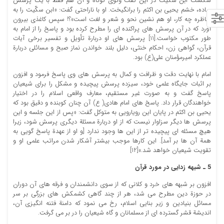
شکست ابن سکّیت در این گفت وگوی کوتاه و آن هم فقط با یک پرسش
ساده، خشم یحیی بن اکثم را برانگیخت. او با ناراحتی گفت: «ابن سکّیت را به
مناظره چه کار، او هم نشین نحو و شعر و لغت است»؟! سپس کاغذی بیرون
آورد که در آن پرسش های پراکنده ای را مطرح کرده بود و پاسخ را از امام به
طور مکتوب خواست.[11] پرسش های او دربارة تأویل و تفسیر برخی آیات
قرآن، گواهی زن، احکام خنثی، دلیل بلند خواندن نماز صبح و مسائلی دربارة
عملکرد امیرمؤمنان علی(ع) بود.
امام با نهایت دقت و ظرافت و کمال به پرسش های وی پاسخ فرمود و افزون
بر اثبات جایگاه علمی خود، سیزده پرسش پیچیده و مشکل را برای شیعیان
پاسخ گفت و به صورت غیر مستقیم، معارف واقعی اسلام را در اختیار
خواهندگان قرار داد. پاسخ های امام هادی( ع) آن چنان کوبنده و دقیق بود که
یحیی بن اکثم در پایان این رویارویی به متوکل گفت: «پس از این جلسه و این
پرسش ها دیگر سزاوار نیست که از او دربارة مسئلة دیگری پرسش شود، زیرا
هیچ مسئله ای پیچیده تر از این ها وجود ندارد [و او از عهدة پاسخ گویی به
همة آن ها بر آمد]. این کارها موجب بیشتر آشکار شدن مراتب علمی او و
تقویت شیعیان خواهد شد.»[12]
5
ـ شبهه زدایی در مورد قرآن
افزون بر شبهه های خرد و کلانی که از سوی دانشمندان و فرقه های آن دوران
در حوزة دین مطرح می شد، هر از چند گاهی کشمکش های بزرگی بر سر
مسائل بنیادین و زیر بنایی اسلام، رخ می نمود که دامنة فتنه انگیزی آن،
اندیشة قشر گسترده ای از مسلمانان و گاه شیعیان را در بر می گرفت.